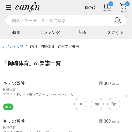
ログイン
特集
ランキング
新着
気になる
カノントップ
作詞「岡崎体育」のピアノ楽譜
「
岡崎体育
」の楽譜一覧
キミの冒険
360
（税込）
岡崎体育
アニメ「ポケットモンスター サン&ムーン」より
キミの冒険
360
（税込）
岡崎体育