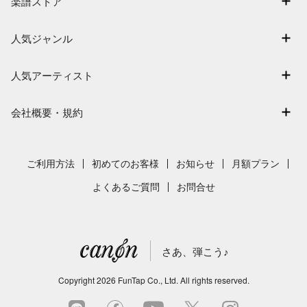
楽譜ストア
ログイン / 会員登録（無料）
アーティスト一覧
退会はこちら
人気ジャンル
楽曲一覧
連弾
難易度別に探す
人気アーティスト
クラシック
特集
Mrs. GREEN APPLE
保育
会社概要・規約
まもなく配信
ヨルシカ
ジブリ
会社概要
指番号対応の楽譜
藤井風
発表会
採用情報
ご利用方法
初めてのお客様
お知らせ
月額プラン
新沢としひこ
利用規約
よくあるご質問
お問合せ
久石譲
プライバシーポリシー
特定商取引法の表示
さあ、弾こう♪
著作権許諾番号
サイトマップ
Copyright
2026
FunTap Co., Ltd.
All rights reserved.