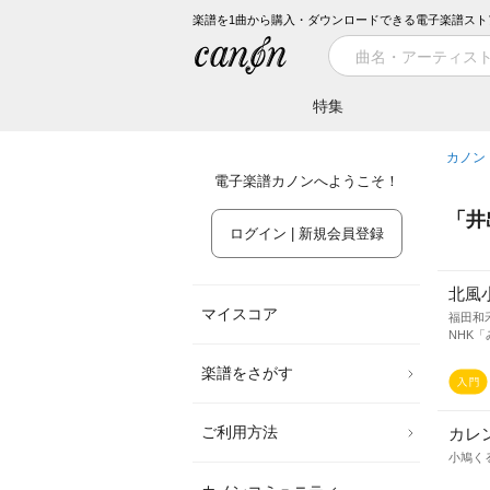
楽譜を1曲から購入・ダウンロードできる電子楽譜スト
特集
カノン
電子楽譜カノンへようこそ！
「
井
ログイン | 新規会員登録
北風
マイスコア
福田和
NHK
楽譜をさがす
ご利用方法
カレ
小鳩く