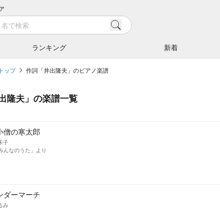
ア
ランキング
新着
トップ
作詞「井出隆夫」のピアノ楽譜
出隆夫
」の楽譜一覧
小僧の寒太郎
禾子
「みんなのうた」より
ンダーマーチ
るみ