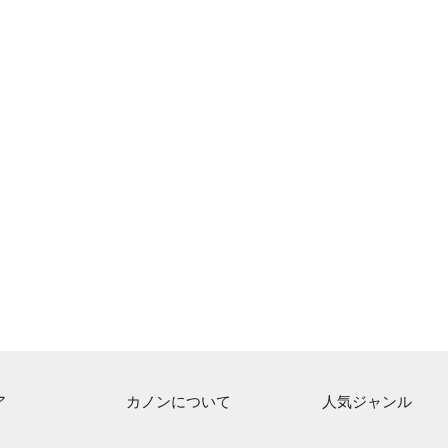
ア
カノンについて
人気ジャンル
ト一覧
ご利用方法
連弾