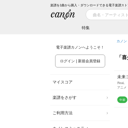
楽譜を1曲から購入・ダウンロードできる電子楽譜スト
特集
カノン
電子楽譜カノンへようこそ！
「
喜
ログイン | 新規会員登録
未来
マイスコア
ЯeaL
アニメ
楽譜をさがす
ご利用方法