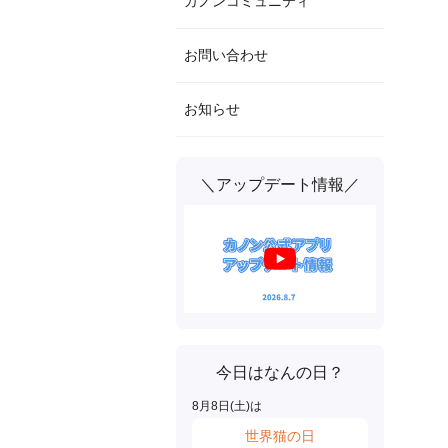
カノンコミュニティ
お問い合わせ
お知らせ
＼アップデート情報／
今日はなんの日？
8
月
8
日(
土
)は
世界猫の日