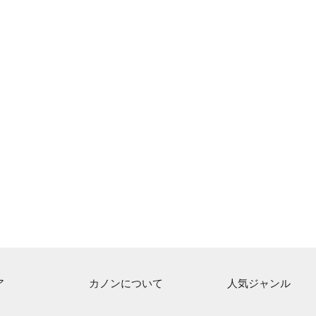
ア
カノンについて
人気ジャンル
ト一覧
ご利用方法
連弾