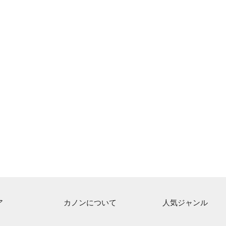
ア
カノンについて
人気ジャンル
ト一覧
ご利用方法
連弾