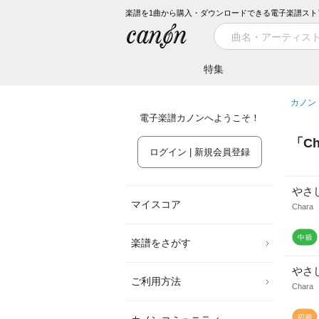
楽譜を1曲から購入・ダウンロードできる電子楽譜スト
特集
カノン
電子楽譜カノンへようこそ！
「
Ch
ログイン | 新規会員登録
やさ
マイスコア
Chara
楽譜をさがす
やさ
ご利用方法
Chara