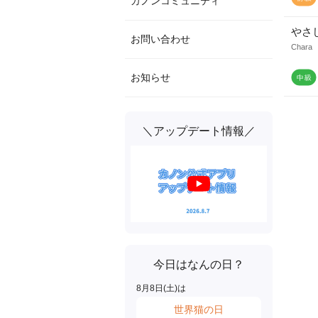
カノンコミュニティ
やさ
お問い合わせ
Chara
お知らせ
＼アップデート情報／
今日はなんの日？
8
月
8
日(
土
)は
世界猫の日