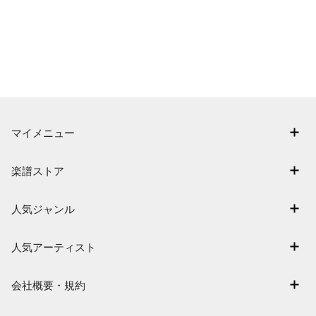
マイメニュー
マイスコア
楽譜ストア
ログイン / 会員登録（無料）
アーティスト一覧
退会はこちら
人気ジャンル
楽曲一覧
連弾
難易度別に探す
人気アーティスト
クラシック
特集
Mrs. GREEN APPLE
保育
会社概要・規約
まもなく配信
ヨルシカ
ジブリ
会社概要