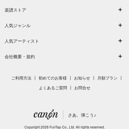
マイスコア
楽譜ストア
ログイン / 会員登録（無料）
アーティスト一覧
退会はこちら
人気ジャンル
楽曲一覧
連弾
難易度別に探す
人気アーティスト
クラシック
特集
Mrs. GREEN APPLE
保育
会社概要・規約
まもなく配信
ヨルシカ
ジブリ
会社概要
指番号対応の楽譜
藤井風
発表会
採用情報
ご利用方法
初めてのお客様
お知らせ
月額プラン
新沢としひこ
利用規約
よくあるご質問
お問合せ
久石譲
プライバシーポリシー
特定商取引法の表示
さあ、弾こう♪
著作権許諾番号
サイトマップ
Copyright
2026
FunTap Co., Ltd.
All rights reserved.