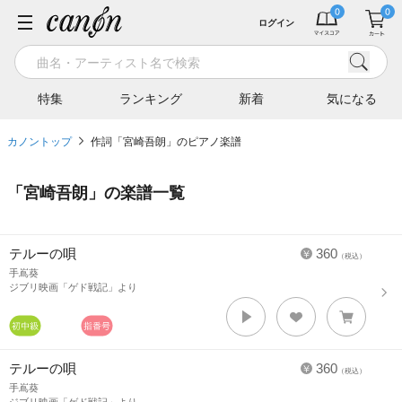
ログイン
特集
ランキング
新着
気になる
カノントップ
作詞「宮崎吾朗」のピアノ楽譜
「
宮崎吾朗
」の楽譜一覧
テルーの唄
360
（税込）
手嶌葵
ジブリ映画「ゲド戦記」より
テルーの唄
360
（税込）
手嶌葵