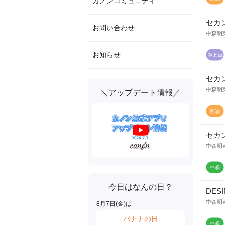
カノンコミュニティ
セカ
お問い合わせ
中森明
お知らせ
セカ
中森明
＼アップデート情報／
セカ
中森明
今日はなんの日？
DESI
中森明
8
月
7
日(
金
)は
バナナの日