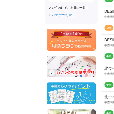
というわけで、本日の一曲！
DESI
バナナのおやこ
中森明
DESI
中森明
北ウイ
中森明
北ウイ
中森明