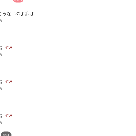
じゃないのよ涙は
菜
船
菜
船
菜
船
菜