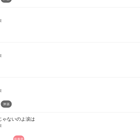
菜
菜
菜
じゃないのよ涙は
菜