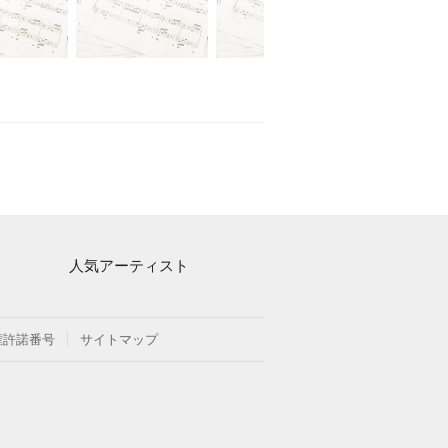
人気アーティスト
Mrs. GREEN APPLE
ヨルシカ
権許諾番号
サイトマップ
藤井風
新沢としひこ
久石譲