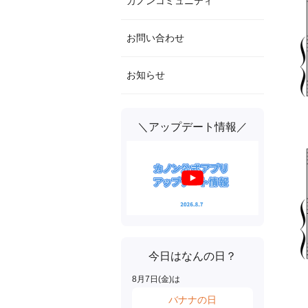
カノンコミュニティ
お問い合わせ
お知らせ
＼アップデート情報／
今日はなんの日？
8
月
7
日(
金
)は
バナナの日