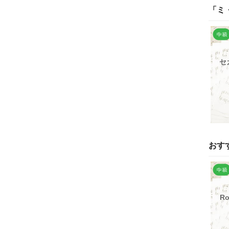
「
ミ
セ
おす
Ro