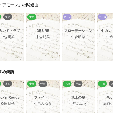
・アモーレ
」の関連曲
カンド・ラブ
DESIRE
スローモーション
セカン
中森明菜
中森明菜
中森明菜
中
すめ楽譜
ck'n Rouge
ファイト！
地上の星
Wo
松田聖子
中島みゆき
中島みゆき
薬師