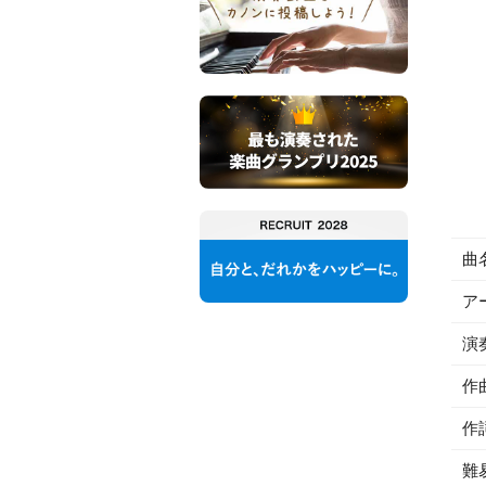
曲
ア
演
作
作
難