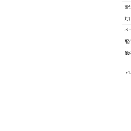
歌
対
ペ
配
他
ア