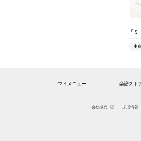
「
ミ
中
マイメニュー
楽譜スト
マイスコア
アーティス
ログイン / 会員登録（無料）
楽曲一覧
会社概要
採用情報
退会はこちら
難易度別に
特集
まもなく配