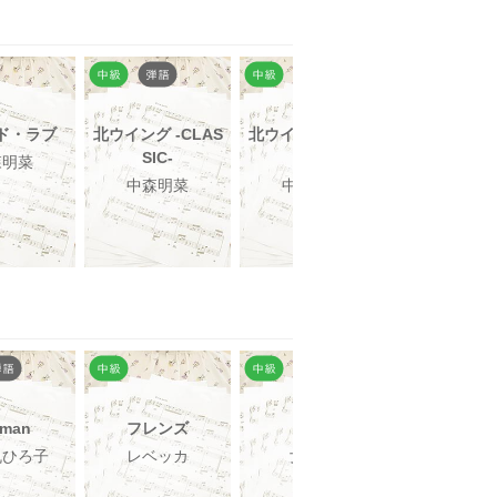
ド・ラブ
北ウイング -CLAS
北ウイング -CLAS
スローモー
SIC-
SIC-
森明菜
中森明
中森明菜
中森明菜
man
フレンズ
火炎
銀の龍の背
て
丸ひろ子
レベッカ
女王蜂
中島みゆ