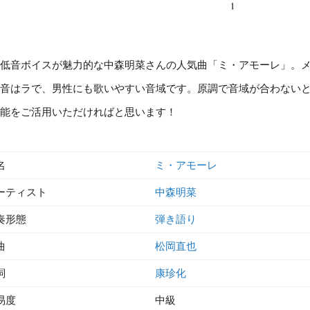
低音ボイスが魅力的な中森明菜さんの人気曲「ミ・アモーレ」。
音はラで、男性にも歌いやすい音域です。原調で音域が合わない
能をご活用いただければと思います！
名
ミ・アモーレ
ーティスト
中森明菜
奏形態
弾き語り
曲
松岡直也
詞
康珍化
易度
中級