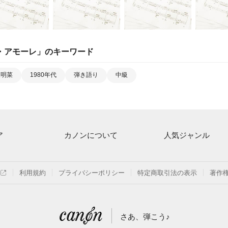
・アモーレ
」のキーワード
森明菜
1980年代
弾き語り
中級
ア
カノンについて
人気ジャンル
ト一覧
ご利用方法
連弾
月額プラン
クラシック
利用規約
プライバシーポリシー
特定商取引法の表示
著作
探す
はじめてのお客様
保育
よくあるご質問
ジブリ
さあ、弾こう♪
信
発表会