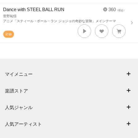
Dance with STEEL BALL RUN
360
（税込）
菅野祐悟
アニメ「スティール・ボール・ラン ジョジョの奇妙な冒険」メインテーマ
マイメニュー
マイスコア
楽譜ストア
ログイン / 会員登録（無料）
アーティスト一覧
退会はこちら
人気ジャンル
楽曲一覧
連弾
難易度別に探す
人気アーティスト
クラシック
特集
Mrs. GREEN APPLE