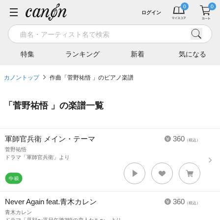
ログイン
特集
ランキング
新着
気になる
カノントップ
作曲「菅野祐悟 」のピアノ楽譜
「
菅野祐悟
」の楽譜一覧
軍師官兵衛 メイン・テーマ
360
（税込）
菅野祐悟
ドラマ「軍師官兵衛」より
Never Again feat.青木カレン
360
（税込）
青木カレン