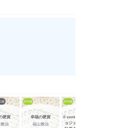
の硬貨
幸福の硬貨
il vento d'oro 〜ジ
il vento d'o
ョジョの奇妙な冒
ョジョの奇
山雅治
福山雅治