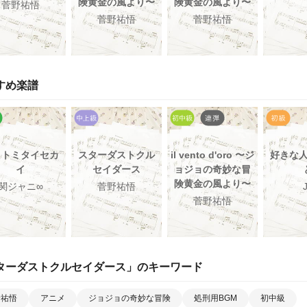
険黄金の風より〜
険黄金の風より〜
菅野祐悟
菅野祐悟
菅野祐悟
すめ楽譜
ミトミタイセカ
スターダストクル
il vento d'oro 〜ジ
好きな
イ
セイダース
ョジョの奇妙な冒
険黄金の風より〜
関ジャニ∞
菅野祐悟
菅野祐悟
ターダストクルセイダース
」のキーワード
野祐悟
アニメ
ジョジョの奇妙な冒険
処刑用BGM
初中級