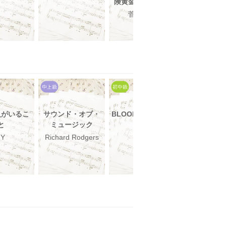
険黄金の風より〜
険黄金の風
菅野祐悟
菅野祐
人がいるこ
サウンド・オブ・
BLOODY STREAM
感電
と
ミュージック
Coda
米津玄
JY
Richard Rodgers