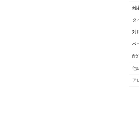
難
タ
対
ペ
配
他
ア