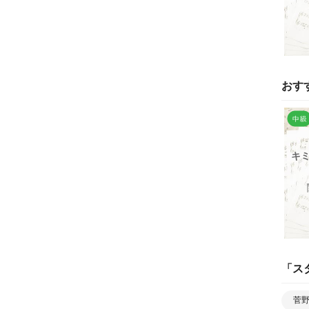
おす
キ
「
ス
菅