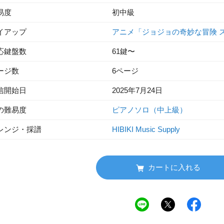
易度
初中級
イアップ
アニメ「ジョジョの奇妙な冒険 
応鍵盤数
61鍵〜
ージ数
6ページ
信開始日
2025年7月24日
の難易度
ピアノソロ（中上級）
レンジ・採譜
HIBIKI Music Supply
カートに入れる