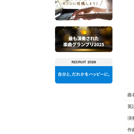
曲
英
演
作