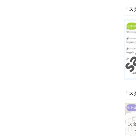
「
ス
「
ス
ス