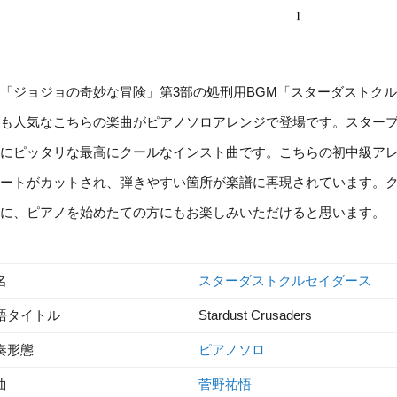
「ジョジョの奇妙な冒険」第3部の処刑用BGM「スターダストク
も人気なこちらの楽曲がピアノソロアレンジで登場です。スター
にピッタリな最高にクールなインスト曲です。こちらの初中級ア
ートがカットされ、弾きやすい箇所が楽譜に再現されています。
に、ピアノを始めたての方にもお楽しみいただけると思います。
名
スターダストクルセイダース
語タイトル
Stardust Crusaders
奏形態
ピアノソロ
曲
菅野祐悟