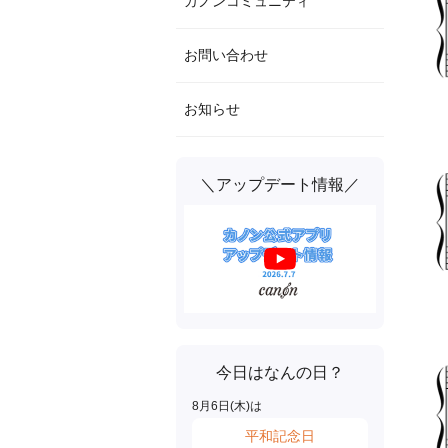
カノンコミュニティ
お問い合わせ
お知らせ
＼アップデート情報／
今日はなんの日？
8
月
6
日(
木
)は
平和記念日