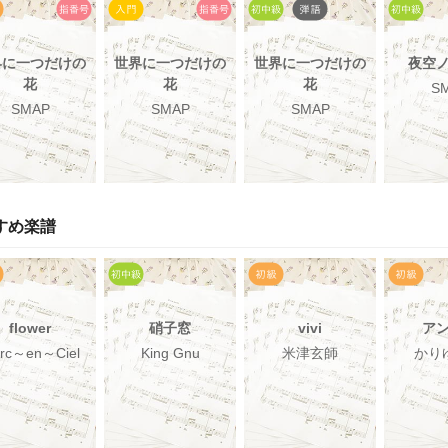
界に一つだけの
世界に一つだけの
世界に一つだけの
夜空
花
花
花
S
SMAP
SMAP
SMAP
すめ楽譜
flower
硝子窓
vivi
ア
Arc～en～Ciel
King Gnu
米津玄師
かり