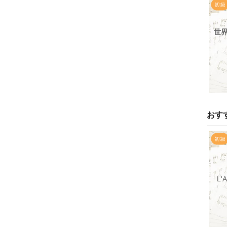
世
おす
L'