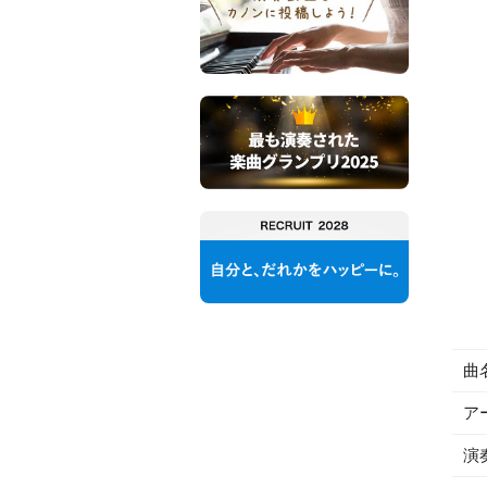
曲
ア
演