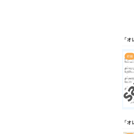
「
オ
「
オ