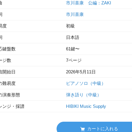
曲
市川喜康 公編：ZAKI
詞
市川喜康
易度
初級
詞
日本語
応鍵盤数
61鍵〜
ージ数
7ページ
信開始日
2026年5月11日
の難易度
ピアノソロ（中級）
の演奏形態
弾き語り（中級）
レンジ・採譜
HIBIKI Music Supply
カートに入れる