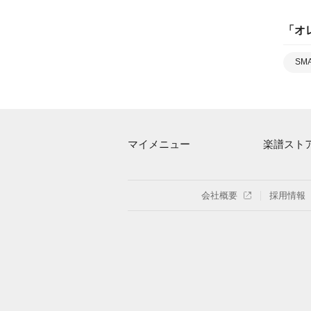
「
オ
SM
マイメニュー
楽譜スト
マイスコア
アーティス
ログイン / 会員登録（無料）
楽曲一覧
会社概要
採用情報
退会はこちら
難易度別に
特集
まもなく配
指番号対応