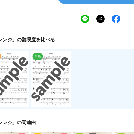
レンジ
」の
難易度
を比べる
レンジ
」の関連曲