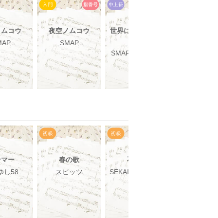
ノムコウ
夜空ノムコウ
世界に一つだけの
夜空ノム
花
MAP
SMAP
SMAP
SMAP，槇原敬之
ンマー
春の歌
不死鳥
拝啓ドッペ
ガー
ゆし58
スピッツ
SEKAI NO OWARI
GUMI