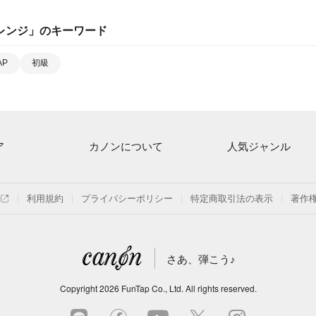
レンジ
」のキーワード
AP
初級
ア
カノンについて
人気ジャンル
ト一覧
ご利用方法
連弾
月額プラン
クラシック
利用規約
プライバシーポリシー
特定商取引法の表示
著作
探す
はじめてのお客様
保育
よくあるご質問
ジブリ
さあ、弾こう♪
信
発表会
Copyright
2026
FunTap Co., Ltd.
All rights reserved.
の楽譜