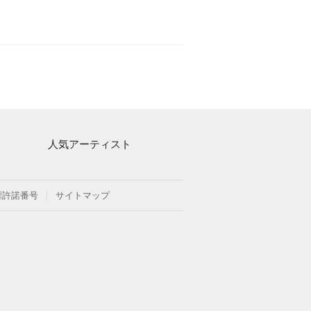
人気アーティスト
Mrs. GREEN APPLE
ヨルシカ
権許諾番号
サイトマップ
藤井風
新沢としひこ
久石譲