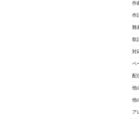
作
作
難
歌
対
ペ
配
他
他
ア