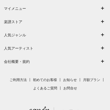
マイメニュー
マイスコア
楽譜ストア
ログイン / 会員登録（無料）
アーティスト一覧
退会はこちら
人気ジャンル
楽曲一覧
連弾
難易度別に探す
人気アーティスト
クラシック
特集
Mrs. GREEN APPLE
保育
会社概要・規約
まもなく配信
ヨルシカ
ジブリ
会社概要
指番号対応の楽譜
藤井風
発表会
採用情報
ご利用方法
初めてのお客様
お知らせ
月額プラン
新沢としひこ
利用規約
よくあるご質問
お問合せ
久石譲
プライバシーポリシー
特定商取引法の表示