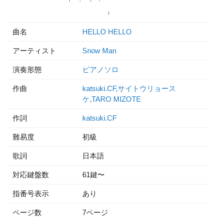
曲名
HELLO HELLO
アーティスト
Snow Man
演奏形態
ピアノソロ
作曲
katsuki.CF,サイトウリョース
ケ,TARO MIZOTE
作詞
katsuki.CF
難易度
初級
歌詞
日本語
対応鍵盤数
61鍵〜
指番号表示
あり
ページ数
7ページ