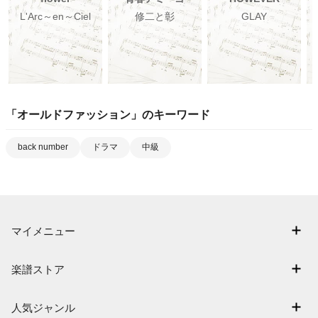
L'Arc～en～Ciel
修二と彰
GLAY
「
オールドファッション
」のキーワード
back number
ドラマ
中級
マイメニュー
マイスコア
楽譜ストア
ログイン / 会員登録（無料）
アーティスト一覧
退会はこちら
人気ジャンル