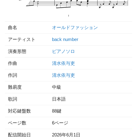
曲名
オールドファッション
アーティスト
back number
演奏形態
ピアノソロ
作曲
清水依与吏
作詞
清水依与吏
難易度
中級
歌詞
日本語
対応鍵盤数
88鍵
ページ数
6ページ
配信開始日
2026年6月1日