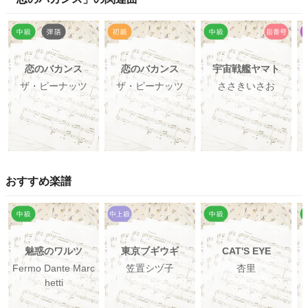
恋のバカンス
恋のバカンス
宇宙戦艦ヤマト
ザ・ピーナッツ
ザ・ピーナッツ
ささきいさお
おすすめ楽譜
魅惑のワルツ
東京ブギウギ
CAT'S EYE
Fermo Dante Marc
笠置シヅ子
杏里
hetti