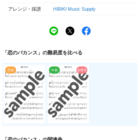
アレンジ・採譜
HIBIKI Music Supply
「
恋のバカンス
」の
難易度
を比べる
「
恋のバカンス
」の関連曲