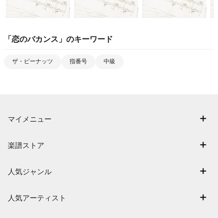
「
恋のバカンス
」のキーワード
ザ・ピーナッツ
指番号
中級
マイメニュー
マイスコア
楽譜ストア
ログイン / 会員登録（無料）
アーティスト一覧
退会はこちら
人気ジャンル
楽曲一覧
連弾
難易度別に探す
人気アーティスト
クラシック
特集
Mrs. GREEN APPLE