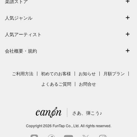
楽譜ストア
ログイン / 会員登録（無料）
アーティスト一覧
退会はこちら
人気ジャンル
楽曲一覧
連弾
難易度別に探す
人気アーティスト
クラシック
特集
Mrs. GREEN APPLE
保育
会社概要・規約
まもなく配信
ヨルシカ
ジブリ
会社概要
指番号対応の楽譜
藤井風
発表会
採用情報
ご利用方法
初めてのお客様
お知らせ
月額プラン
新沢としひこ
利用規約
よくあるご質問
お問合せ
久石譲
プライバシーポリシー
特定商取引法の表示
さあ、弾こう♪
著作権許諾番号
サイトマップ
Copyright
2026
FunTap Co., Ltd.
All rights reserved.