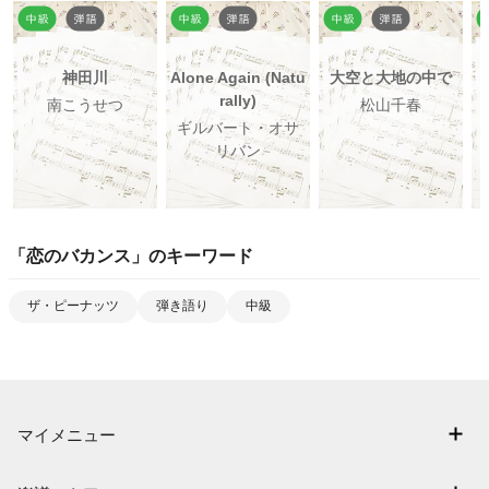
神田川
Alone Again (Natu
大空と大地の中で
rally)
南こうせつ
松山千春
ギルバート・オサ
リバン
「
恋のバカンス
」のキーワード
ザ・ピーナッツ
弾き語り
中級
マイメニュー
マイスコア