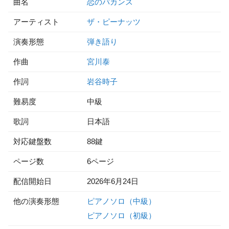
曲名
恋のバカンス
アーティスト
ザ・ピーナッツ
演奏形態
弾き語り
作曲
宮川泰
作詞
岩谷時子
難易度
中級
歌詞
日本語
対応鍵盤数
88鍵
ページ数
6ページ
配信開始日
2026年6月24日
他の演奏形態
ピアノソロ（中級）
ピアノソロ（初級）