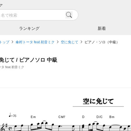
ア
ランキング
新着
トップ
傘村トータ feat.初音ミク
空に免じて
ピアノ・ソロ（中級）
免じて / ピアノソロ 中級
タ feat.初音ミク