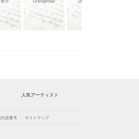
田聖子
Orangestar
DECO*27
Orangest
人気アーティスト
Mrs. GREEN APPLE
ヨルシカ
権許諾番号
サイトマップ
藤井風
新沢としひこ