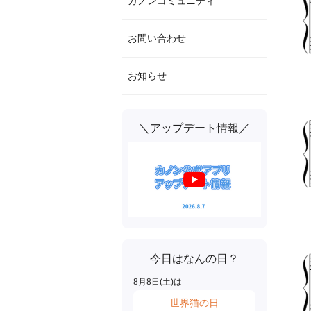
カノンコミュニティ
お問い合わせ
お知らせ
＼アップデート情報／
今日はなんの日？
8
月
8
日(
土
)は
世界猫の日