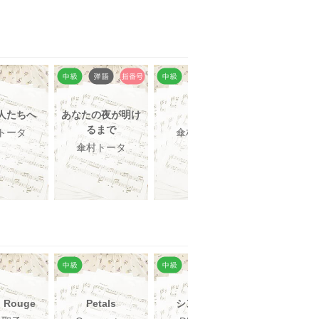
人たちへ
あなたの夜が明け
贖罪
明けない夜
るまで
ィ
トータ
傘村トータ
傘村トータ
傘村トー
n Rouge
Petals
シンデレラ
花筏