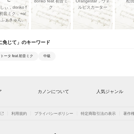
doriko feat.初音ミ
Orangestar，ウォ
松
ぃ，doriko f
ク
ルピスカーター
t.初音ミク，+α/
るふぁきゅん。
に免じて
」のキーワード
トータ feat.初音ミク
中級
ア
カノンについて
人気ジャンル
ト一覧
ご利用方法
連弾
月額プラン
クラシック
利用規約
プライバシーポリシー
特定商取引法の表示
著作
探す
はじめてのお客様
保育
よくあるご質問
ジブリ