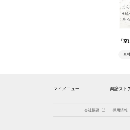
まらし
ea
あ
「
空
傘村
マイメニュー
楽譜スト
マイスコア
アーティス
ログイン / 会員登録（無料）
楽曲一覧
会社概要
採用情報
退会はこちら
難易度別に
特集