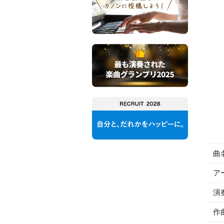
曲
ア
演
作