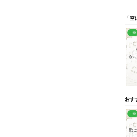
「
空
傘村
おす
歌