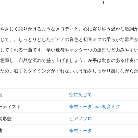
やさしく語りかけるようなメロディと、心に寄り添う温かな歌詞
じて」。しっとりとしたピアノの音色と初音ミクの柔らかな歌声
してくれる一曲です。早い連符やオクターヴの連打など力みやす
意識し、自然な流れで盛り上げましょう。左手は動きのある伴奏
ため、右手とタイミングがずれないよう拍をしっかり感じながら
名
空に免じて
ーティスト
傘村トータ feat.初音ミク
奏形態
ピアノソロ
曲
傘村トータ