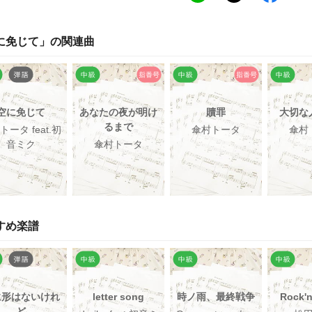
に免じて
」の関連曲
空に免じて
あなたの夜が明け
贖罪
大切な
るまで
トータ feat.初
傘村トータ
傘村
音ミク
傘村トータ
すめ楽譜
に形はないけれ
letter song
時ノ雨、最終戦争
Rock'
ど