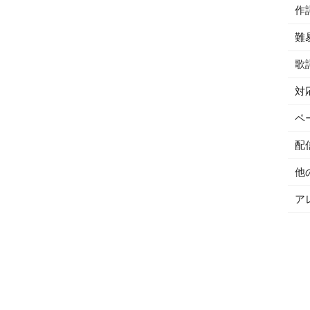
作
難
歌
対
ペ
配
他
ア