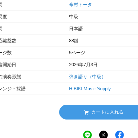
詞
傘村トータ
易度
中級
詞
日本語
応鍵盤数
88鍵
ージ数
5ページ
信開始日
2026年7月3日
の演奏形態
弾き語り（中級）
レンジ・採譜
HIBIKI Music Supply
カートに入れる