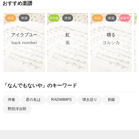
おすすめ楽譜
アイラブユー
虹
晴る
back number
嵐
ヨルシカ
「
なんでもないや
」のキーワード
伴奏
君の名は
RADWIMPS
弾き語り
初級
野田洋次郎