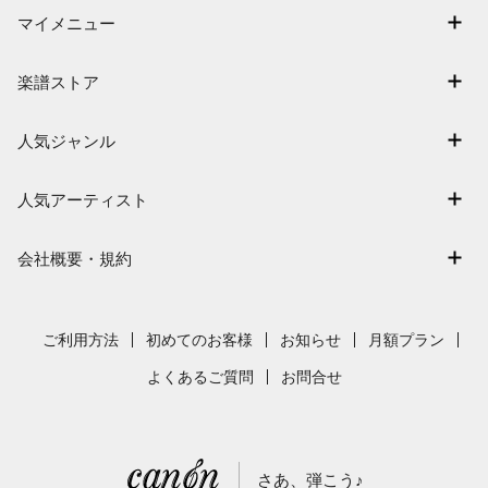
マイメニュー
マイスコア
楽譜ストア
ログイン / 会員登録（無料）
アーティスト一覧
退会はこちら
人気ジャンル
楽曲一覧
連弾
難易度別に探す
人気アーティスト
クラシック
特集
Mrs. GREEN APPLE
保育
会社概要・規約
まもなく配信
ヨルシカ
ジブリ
会社概要
指番号対応の楽譜
藤井風
発表会
採用情報
ご利用方法
初めてのお客様
お知らせ
月額プラン
新沢としひこ
利用規約
よくあるご質問
お問合せ
久石譲
プライバシーポリシー
特定商取引法の表示
さあ、弾こう♪
著作権許諾番号