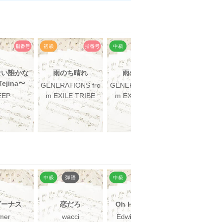
ない誰かな
雨のち晴れ
雨のち晴れ
空
ejina〜
GENERATIONS fro
GENERATIONS fro
DEEP，GENE
EEP
m EXILE TRIBE
m EXILE TRIBE
ONS from EX
RIBE
ビーナス
恋だろ
Oh Happy Day
放課後カ
mer
wacci
Edwin Hawkins
得田真