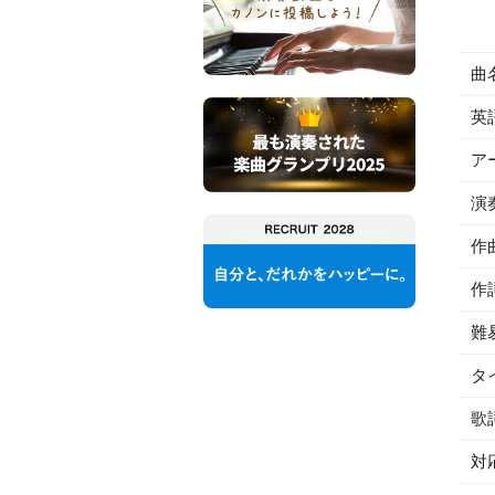
曲
英
ア
演
作
作
難
タ
歌
対