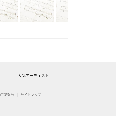
人気アーティスト
Mrs. GREEN APPLE
ヨルシカ
権許諾番号
サイトマップ
藤井風
新沢としひこ