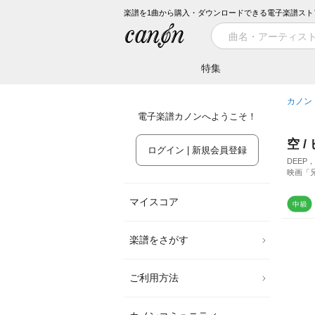
楽譜を1曲から購入・ダウンロードできる電子楽譜スト
特集
カノン
電子楽譜カノンへようこそ！
空 
ログイン | 新規会員登録
DEEP，G
映画「
マイスコア
楽譜をさがす
ご利用方法