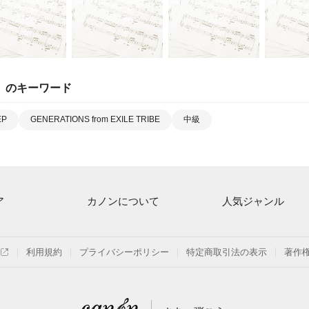
」のキーワード
EP
GENERATIONS from EXILE TRIBE
中級
ア
カノンについて
人気ジャンル
ト一覧
ご利用方法
連弾
月額プラン
クラシック
利用規約
プライバシーポリシー
特定商取引法の表示
著作
探す
はじめてのお客様
保育
よくあるご質問
ジブリ