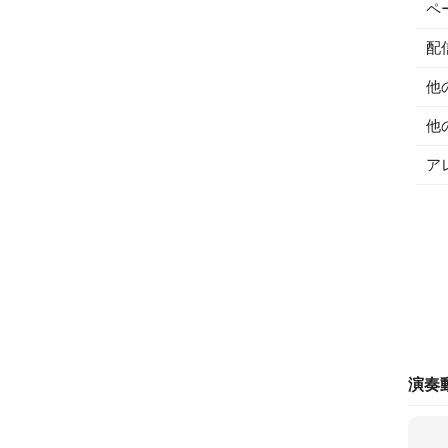
ペ
配
他
他
ア
演奏