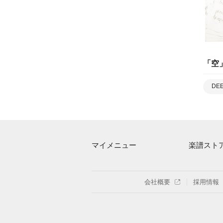
「
空
DE
マイメニュー
楽譜スト
マイスコア
アーティス
ログイン / 会員登録（無料）
楽曲一覧
会社概要
採用情報
退会はこちら
難易度別に
特集