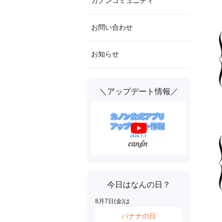
カノンコミュニティ
お問い合わせ
お知らせ
＼アップデート情報／
今日はなんの日？
8
月
7
日(
金
)は
バナナの日