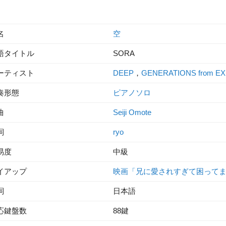
名
空
語タイトル
SORA
ーティスト
DEEP
，
GENERATIONS from EX
奏形態
ピアノソロ
曲
Seiji Omote
詞
ryo
易度
中級
イアップ
映画「兄に愛されすぎて困って
詞
日本語
応鍵盤数
88鍵