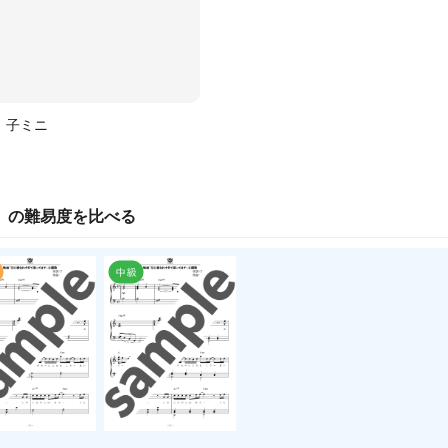
子ミニ
」の
難易度
を比べる