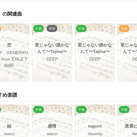
」の関連曲
空
君じゃない誰かな
君じゃない誰かな
君じゃ
んて〜Tejina〜
んて〜Tejina〜
んて〜T
P，GENERATI
 from EXILE T
DEEP
DEEP
D
RIBE
すめ楽譜
結
感情
napori
星屑
wacci
wacci
Vaundy
Ai