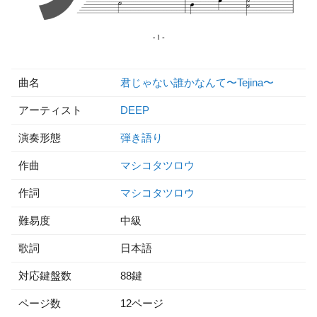
曲名
君じゃない誰かなんて〜Tejina〜
アーティスト
DEEP
演奏形態
弾き語り
作曲
マシコタツロウ
作詞
マシコタツロウ
難易度
中級
歌詞
日本語
対応鍵盤数
88鍵
ページ数
12ページ