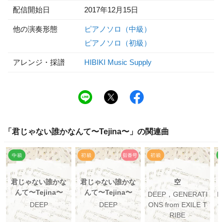
配信開始日
2017年12月15日
他の演奏形態
ピアノソロ（中級）
ピアノソロ（初級）
アレンジ・採譜
HIBIKI Music Supply
「
君じゃない誰かなんて〜Tejina〜
」の関連曲
君じゃない誰かな
君じゃない誰かな
空
んて〜Tejina〜
んて〜Tejina〜
DEEP，GENERATI
D
DEEP
DEEP
ONS from EXILE T
O
RIBE