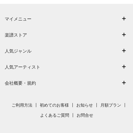
マイメニュー
マイスコア
楽譜ストア
ログイン / 会員登録（無料）
アーティスト一覧
退会はこちら
人気ジャンル
楽曲一覧
連弾
難易度別に探す
人気アーティスト
クラシック
特集
Mrs. GREEN APPLE
保育
会社概要・規約
まもなく配信
ヨルシカ
ジブリ
会社概要
指番号対応の楽譜
藤井風
発表会
採用情報
ご利用方法
初めてのお客様
お知らせ
月額プラン
新沢としひこ
利用規約
よくあるご質問
お問合せ
久石譲
プライバシーポリシー