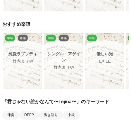
おすすめ楽譜
純愛ラプソディ
シングル・アゲイ
優しい光
ン
竹内まりや
EXILE
竹内まりや
「
君じゃない誰かなんて〜Tejina〜
」のキーワード
伴奏
DEEP
弾き語り
中級