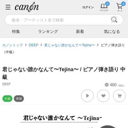
ログイン
特集
ランキング
新着
気になる
カノントップ
DEEP
君じゃない誰かなんて〜Tejina〜
ピアノ弾き語り
（中級）
君じゃない誰かなんて〜Tejina〜 / ピアノ弾き語り 中
級
DEEP
480
（税込）