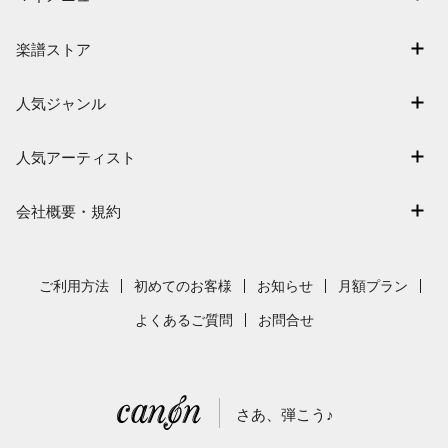
マイスコア
楽譜ストア
ログイン / 会員登録（無料）
アーティスト一覧
退会はこちら
人気ジャンル
楽曲一覧
連弾
難易度別に探す
人気アーティスト
クラシック
特集
Mrs. GREEN APPLE
保育
会社概要・規約
まもなく配信
ヨルシカ
ジブリ
会社概要
指番号対応の楽譜
藤井風
発表会
採用情報
ご利用方法
初めてのお客様
お知らせ
月額プラン
新沢としひこ
利用規約
よくあるご質問
お問合せ
久石譲
プライバシーポリシー
特定商取引法の表示
さあ、弾こう♪
著作権許諾番号