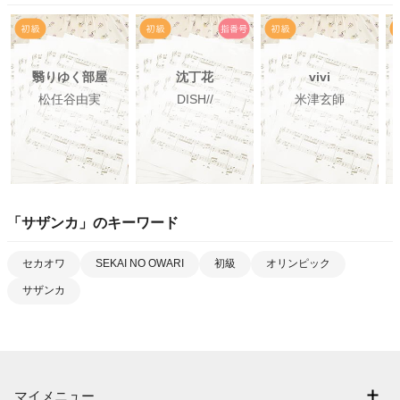
翳りゆく部屋
沈丁花
vivi
松任谷由実
DISH//
米津玄師
「
サザンカ
」のキーワード
セカオワ
SEKAI NO OWARI
初級
オリンピック
サザンカ
マイメニュー