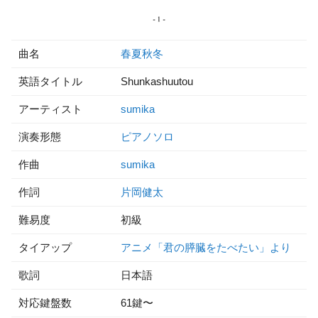
曲名
春夏秋冬
英語タイトル
Shunkashuutou
アーティスト
sumika
演奏形態
ピアノソロ
作曲
sumika
作詞
片岡健太
難易度
初級
タイアップ
アニメ「君の膵臓をたべたい」より
歌詞
日本語
対応鍵盤数
61鍵〜