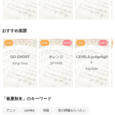
おすすめ楽譜
GO GHOST
オレンジ
LEVEL5-judgeligh
t-
King Gnu
SPYAIR
fripSide
「
春夏秋冬
」のキーワード
アニメ
sumika
初級
君の膵臓をたべたい