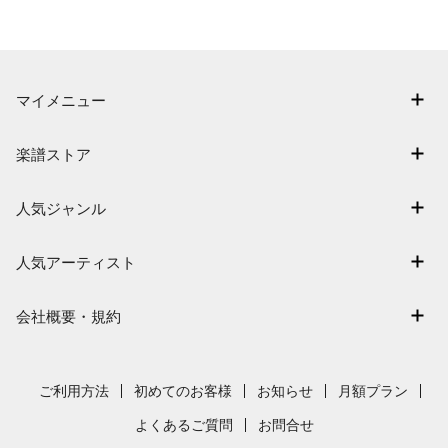
マイメニュー
マイスコア
楽譜ストア
ログイン / 会員登録（無料）
アーティスト一覧
退会はこちら
人気ジャンル
楽曲一覧
連弾
難易度別に探す
人気アーティスト
クラシック
特集
Mrs. GREEN APPLE
保育
会社概要・規約
まもなく配信
ヨルシカ
ジブリ
会社概要
指番号対応の楽譜
藤井風
発表会
採用情報
ご利用方法
初めてのお客様
お知らせ
月額プラン
新沢としひこ
利用規約
よくあるご質問
お問合せ
久石譲