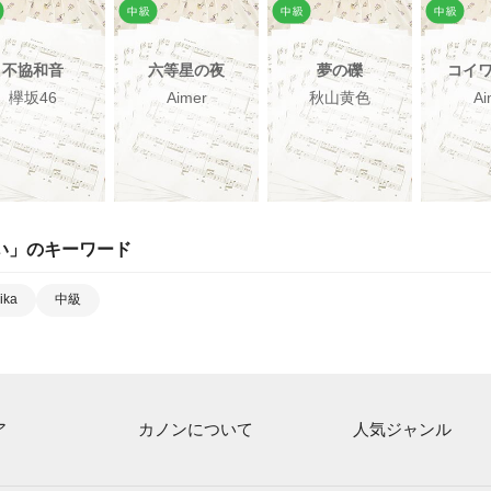
不協和音
六等星の夜
夢の礫
コイ
欅坂46
Aimer
秋山黄色
Ai
い
」のキーワード
ika
中級
ア
カノンについて
人気ジャンル
ト一覧
ご利用方法
連弾