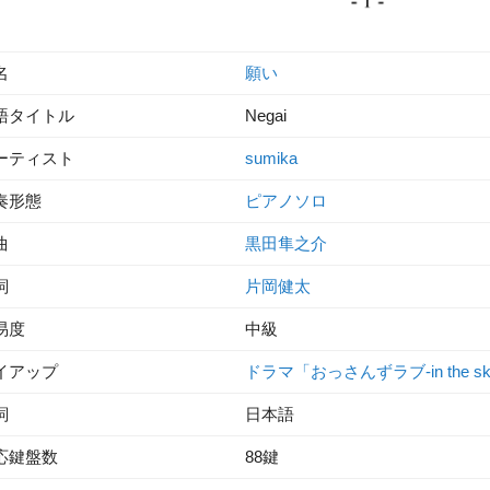
名
願い
語タイトル
Negai
ーティスト
sumika
奏形態
ピアノソロ
曲
黒田隼之介
詞
片岡健太
易度
中級
イアップ
ドラマ「おっさんずラブ-in the s
詞
日本語
応鍵盤数
88鍵