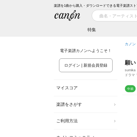
楽譜を1曲から購入・ダウンロードできる電子楽譜スト
特集
カノン
電子楽譜カノンへようこそ！
願い
ログイン | 新規会員登録
sumika
ドラマ「
マイスコア
楽譜をさがす
ご利用方法