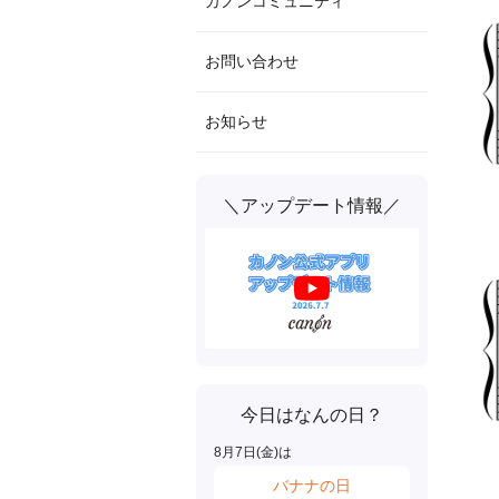
カノンコミュニティ
お問い合わせ
お知らせ
＼アップデート情報／
今日はなんの日？
8
月
7
日(
金
)は
バナナの日