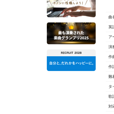
曲
英
ア
演
作
作
難
タ
歌
対