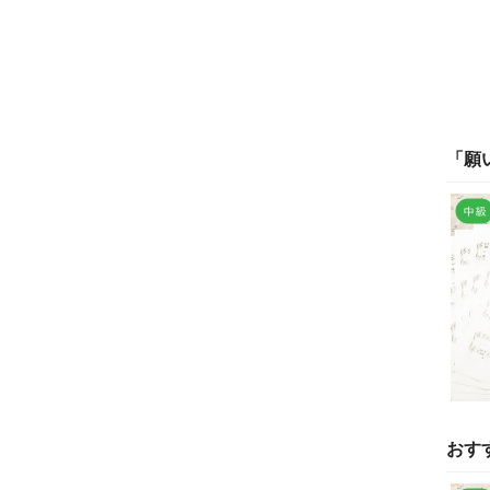
「
願
おす