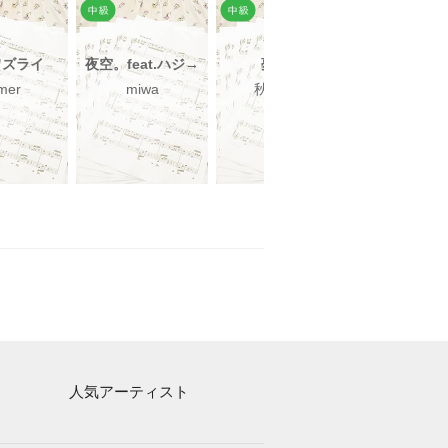
ワズライ
夜空。feat.ハジ→
夢の礫
斜陽
mer
miwa
秋山黄色
ヨルシ
人気アーティスト
Mrs. GREEN APPLE