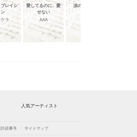
ラブレイシ
愛してるのに、愛
涙のない世界
Kiss and 
ョン
せない
AAA
Ken Ara
ラケラ
AAA
人気アーティスト
Mrs. GREEN APPLE
ヨルシカ
権許諾番号
サイトマップ