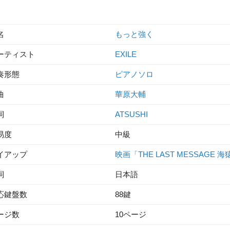
名
もっと強く
ーティスト
EXILE
奏形態
ピアノソロ
曲
華原大輔
詞
ATSUSHI
易度
中級
イアップ
映画「THE LAST MESSAGE 
詞
日本語
応鍵盤数
88鍵
ージ数
10ページ