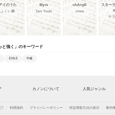
アイのうた
Myra
chAngE
スター
ふくい舞
Tani Yuuki
miwa
ケ
っと強く
」のキーワード
画
EXILE
中級
ア
カノンについて
人気ジャンル
ト一覧
ご利用方法
連弾
月額プラン
クラシック
利用規約
プライバシーポリシー
特定商取引法の表示
著作