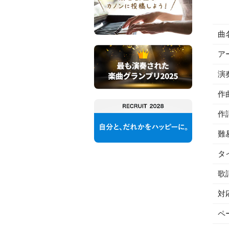
曲
ア
演
作
作
難
タ
歌
対
ペ