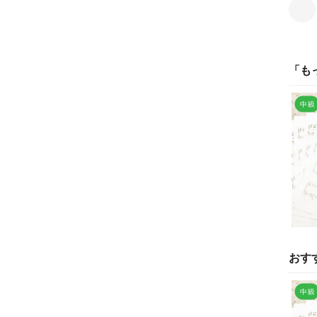
「
も
おす