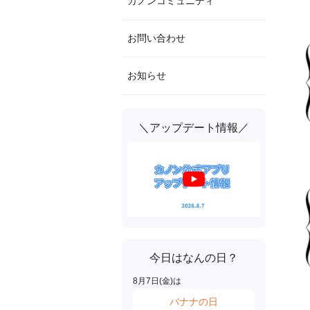
カノンコミュニティ
お問い合わせ
お知らせ
＼アップデート情報／
今日はなんの日？
8
月
7
日(
金
)は
バナナの日