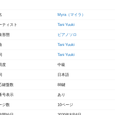
名
Myra（マイラ）
ーティスト
Tani Yuuki
奏形態
ピアノソロ
曲
Tani Yuuki
詞
Tani Yuuki
易度
中級
詞
日本語
応鍵盤数
88鍵
番号表示
あり
ージ数
10ページ
信開始日
2020年8月6日