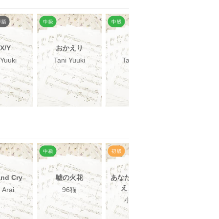
X/Y
おかえり
Myra
Myra
 Yuuki
Tani Yuuki
Tani Yuuki
Tani Yuuk
and Cry
嘘の火花
あなたのキスを数
SEASON
えましょう
 Arai
96猫
浜崎あゆ
小柳ゆき