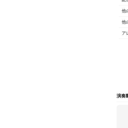
他
他
ア
演奏