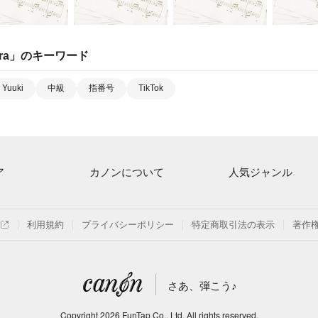
ra
」のキーワード
 Yuuki
中級
指番号
TikTok
ア
カノンについて
人気ジャンル
ト一覧
ご利用方法
連弾
月額プラン
クラシック
利用規約
プライバシーポリシー
特定商取引法の表示
著作
探す
はじめてのお客様
保育
よくあるご質問
ジブリ
さあ、弾こう♪
信
発表会
Copyright
2026
FunTap Co., Ltd.
All rights reserved.