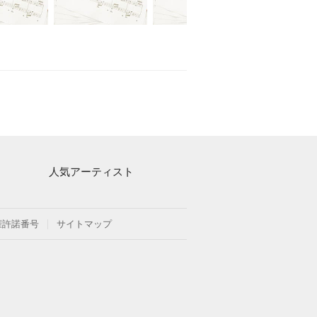
人気アーティスト
Mrs. GREEN APPLE
ヨルシカ
権許諾番号
サイトマップ
藤井風
新沢としひこ
久石譲