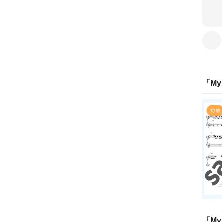
「
My
「
My