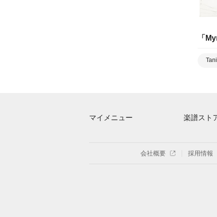
「
My
Tani
マイメニュー
楽譜スト
マイスコア
アーティス
ログイン / 会員登録（無料）
楽曲一覧
会社概要
採用情報
退会はこちら
難易度別に
特集
まもなく配