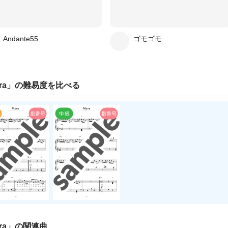
Andante55
ゴモゴモ
ra
」の
難易度
を比べる
ra
」の関連曲