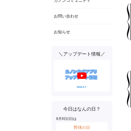
カノンコミュニティ
お問い合わせ
お知らせ
＼アップデート情報／
今日はなんの日？
8
月
9
日(
日
)は
野球の日