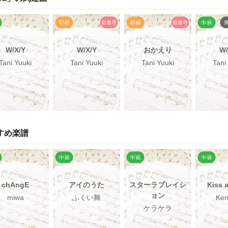
W/X/Y
W/X/Y
おかえり
W/
Tani Yuuki
Tani Yuuki
Tani Yuuki
Tani
すめ楽譜
chAngE
アイのうた
スターラブレイシ
Kiss 
ョン
miwa
ふくい舞
Ken
ケラケラ