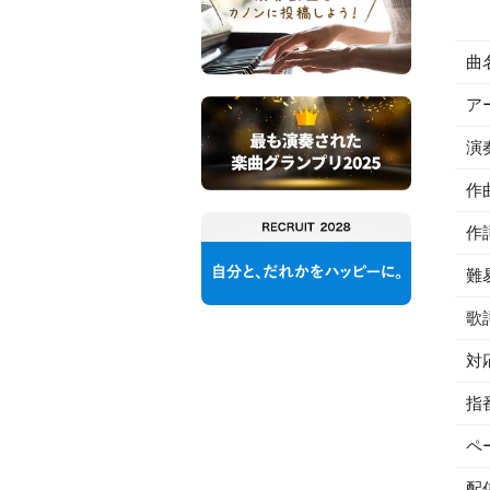
曲
ア
演
作
作
難
歌
対
指
ペ
配