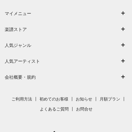
マイメニュー
マイスコア
楽譜ストア
ログイン / 会員登録（無料）
アーティスト一覧
退会はこちら
人気ジャンル
楽曲一覧
連弾
難易度別に探す
人気アーティスト
クラシック
特集
Mrs. GREEN APPLE
保育
会社概要・規約
まもなく配信
ヨルシカ
ジブリ
会社概要
指番号対応の楽譜
藤井風
発表会
採用情報
ご利用方法
初めてのお客様
お知らせ
月額プラン
新沢としひこ
利用規約
よくあるご質問
お問合せ
久石譲
プライバシーポリシー
特定商取引法の表示