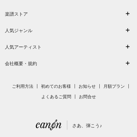
マイスコア
楽譜ストア
ログイン / 会員登録（無料）
アーティスト一覧
退会はこちら
人気ジャンル
楽曲一覧
連弾
難易度別に探す
人気アーティスト
クラシック
特集
Mrs. GREEN APPLE
保育
会社概要・規約
まもなく配信
ヨルシカ
ジブリ
会社概要
指番号対応の楽譜
藤井風
発表会
採用情報
ご利用方法
初めてのお客様
お知らせ
月額プラン
新沢としひこ
利用規約
よくあるご質問
お問合せ
久石譲
プライバシーポリシー
特定商取引法の表示
さあ、弾こう♪
著作権許諾番号