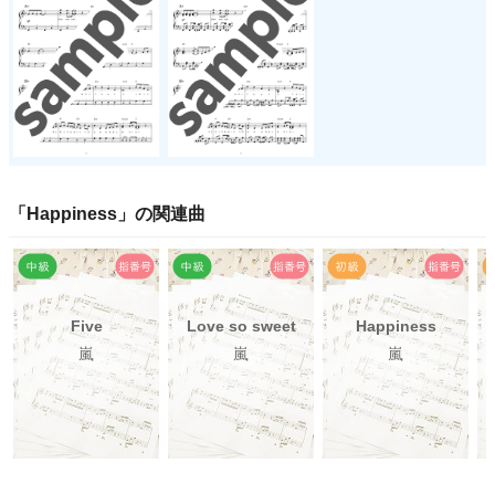
「
Happiness
」の関連曲
Five
Love so sweet
Happiness
嵐
嵐
嵐