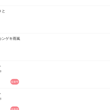
さと
カンゲキ雨嵐
ト
師
ト
師