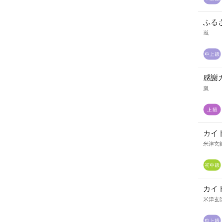
ふる
嵐
感謝
嵐
カイ
米津玄
カイ
米津玄