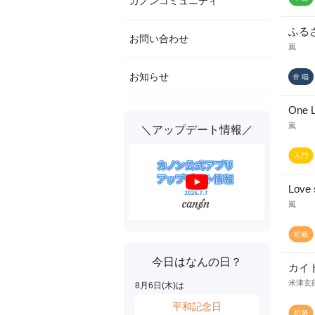
カノンコミュニティ
ふる
お問い合わせ
嵐
お知らせ
One 
嵐
＼アップデート情報／
Love 
嵐
今日はなんの日？
カイ
米津玄
8
月
6
日(
木
)は
平和記念日