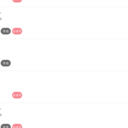
ト
師
ト
師