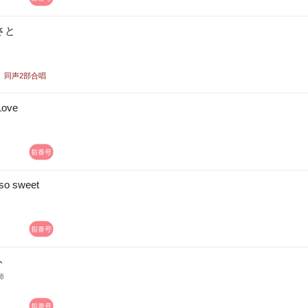
さと
同声2部合唱
Love
so sweet
ト
師