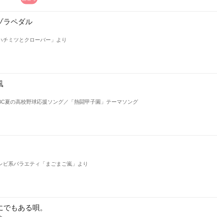
ゾラペダル
ハチミツとクローバー」より
風
8 ABC夏の高校野球応援ソング／「熱闘甲子園」テーマソング
レビ系バラエティ「まごまご嵐」より
にでもある唄。