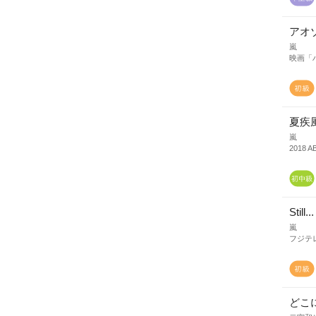
アオ
嵐
映画「
夏疾
嵐
201
Still...
嵐
フジテ
どこ