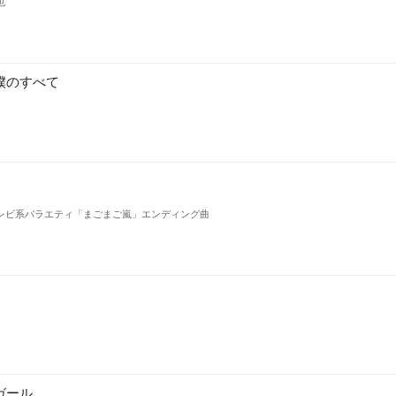
也
僕のすべて
レビ系バラエティ「まごまご嵐」エンディング曲
ガール