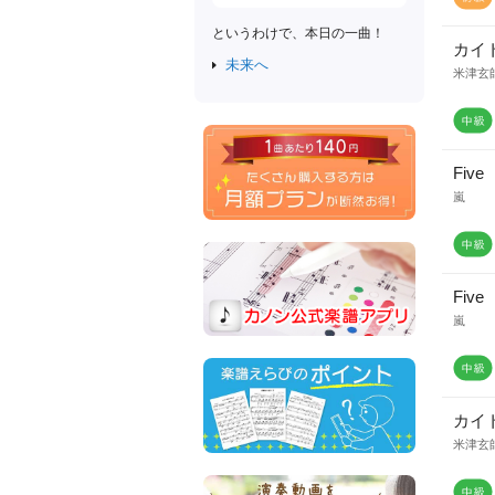
というわけで、本日の一曲！
カイ
未来へ
米津玄
Five
嵐
Five
嵐
カイ
米津玄