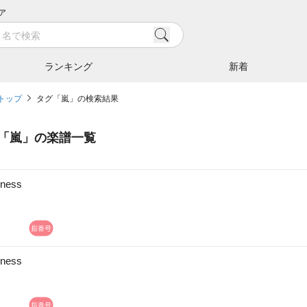
ア
ランキング
新着
トップ
タグ「嵐」の検索結果
「
嵐
」の楽譜一覧
iness
iness