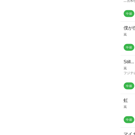
二宮和
僕が
嵐
Still...
嵐
フジテ
虹
嵐
マイ