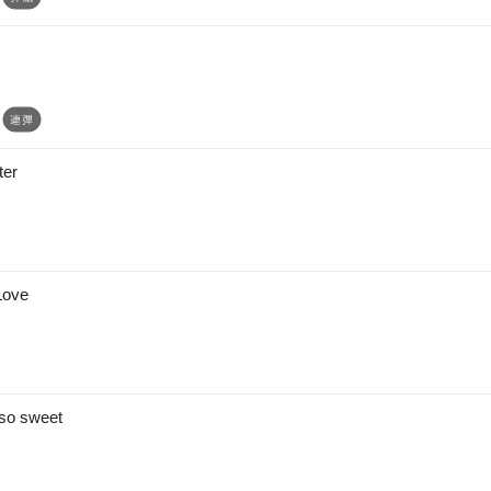
ter
Love
so sweet