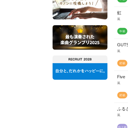
虹
嵐
GUTS
嵐
Five
嵐
ふる
嵐