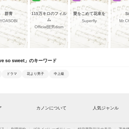
群青
115万キロのフィル
愛をこめて花束を
S
ム
YOASOBI
Superfly
Mr.Ch
Official髭男dism
ve so sweet
」のキーワード
ドラマ
花より男子
中上級
ア
カノンについて
人気ジャンル
ト一覧
ご利用方法
連弾
月額プラン
クラシック