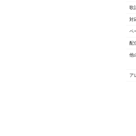
歌
対
ペ
配
他
ア