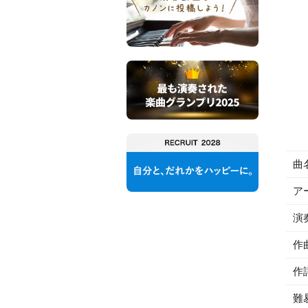
曲
ア
演
作
作
難