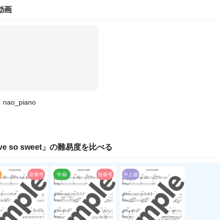
動画
nao_piano
ve so sweet
」の
難易度
を比べる