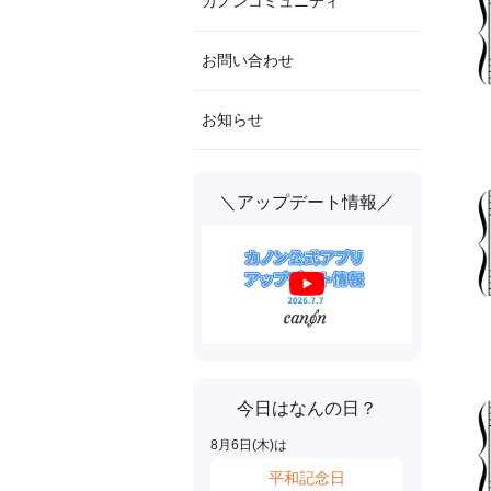
カノンコミュニティ
お問い合わせ
お知らせ
＼アップデート情報／
今日はなんの日？
8
月
6
日(
木
)は
平和記念日