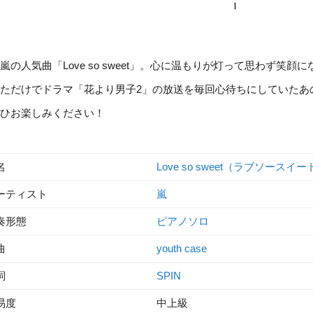
嵐の人気曲「Love so sweet」。心に温もりが灯って思わず笑
ただけでドラマ「花より男子2」の放送を毎回心待ちにしていたあ
ひお楽しみください！
名
Love so sweet（ラブソースイー
ーティスト
嵐
奏形態
ピアノソロ
曲
youth case
詞
SPIN
易度
中上級