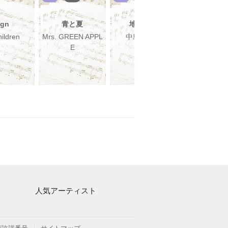
ign
青と夏
地上の星
魂のルフ
ildren
Mrs. GREEN APPL
中島みゆき
高橋洋
E
人気アーティスト
Mrs. GREEN APPLE
ヨルシカ