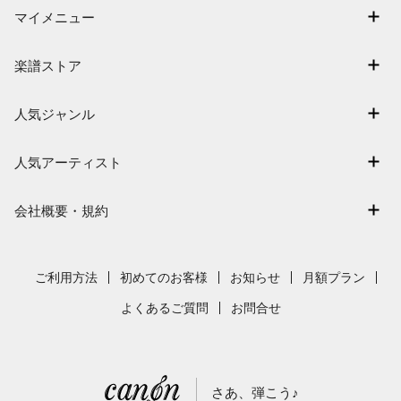
マイメニュー
マイスコア
楽譜ストア
ログイン / 会員登録（無料）
アーティスト一覧
退会はこちら
人気ジャンル
楽曲一覧
連弾
難易度別に探す
人気アーティスト
クラシック
特集
Mrs. GREEN APPLE
保育
会社概要・規約
まもなく配信
ヨルシカ
ジブリ
会社概要
指番号対応の楽譜
藤井風
発表会
採用情報
ご利用方法
初めてのお客様
お知らせ
月額プラン
新沢としひこ
利用規約
よくあるご質問
お問合せ
久石譲
プライバシーポリシー
特定商取引法の表示
さあ、弾こう♪
著作権許諾番号