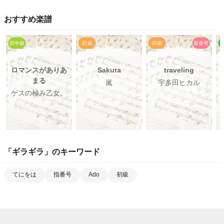
おすすめ楽譜
ロマンスがありあ
Sakura
traveling
まる
嵐
宇多田ヒカル
ゲスの極み乙女。
「
ギラギラ
」のキーワード
てにをは
指番号
Ado
初級