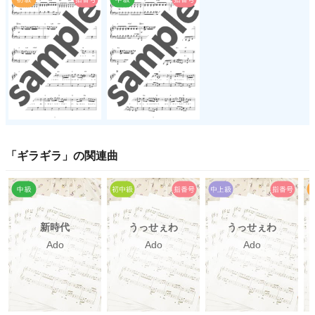
「
ギラギラ
」の関連曲
新時代
うっせぇわ
うっせぇわ
Ado
Ado
Ado