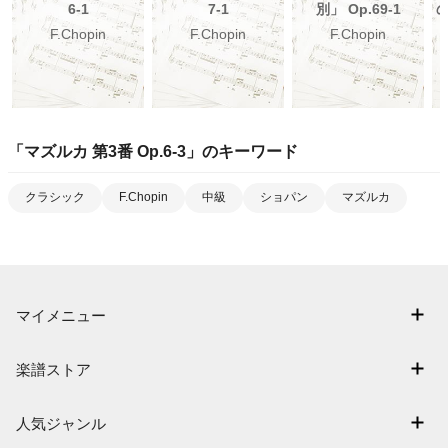
6-1
7-1
別」 Op.69-1
F.Chopin
F.Chopin
F.Chopin
「
マズルカ 第3番 Op.6-3
」のキーワード
クラシック
F.Chopin
中級
ショパン
マズルカ
マイメニュー
マイスコア
楽譜ストア
ログイン / 会員登録（無料）
アーティスト一覧
退会はこちら
人気ジャンル
楽曲一覧