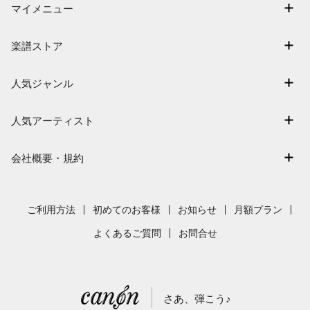
マイメニュー
マイスコア
楽譜ストア
ログイン / 会員登録（無料）
アーティスト一覧
退会はこちら
人気ジャンル
楽曲一覧
連弾
難易度別に探す
人気アーティスト
クラシック
特集
Mrs. GREEN APPLE
保育
会社概要・規約
まもなく配信
ヨルシカ
ジブリ
会社概要
指番号対応の楽譜
藤井風
発表会
採用情報
ご利用方法
初めてのお客様
お知らせ
月額プラン
新沢としひこ
利用規約
よくあるご質問
お問合せ
久石譲
プライバシーポリシー
特定商取引法の表示
さあ、弾こう♪
著作権許諾番号