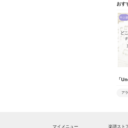
おす
どこ
F
「
Un
ア
マイメニュー
楽譜スト