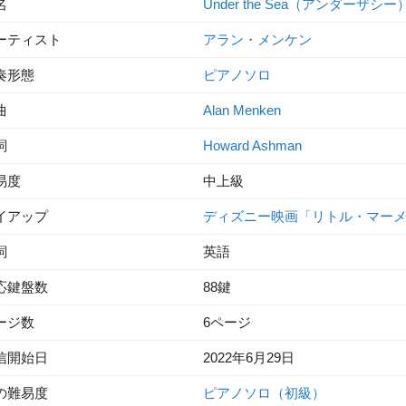
名
Under the Sea（アンダーザシー
ーティスト
アラン・メンケン
奏形態
ピアノソロ
曲
Alan Menken
詞
Howard Ashman
易度
中上級
イアップ
ディズニー映画「リトル・マー
詞
英語
応鍵盤数
88鍵
ージ数
6ページ
信開始日
2022年6月29日
の難易度
ピアノソロ（初級）