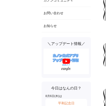
カノンコミュニティ
お問い合わせ
お知らせ
＼アップデート情報／
今日はなんの日？
8
月
6
日(
木
)は
平和記念日