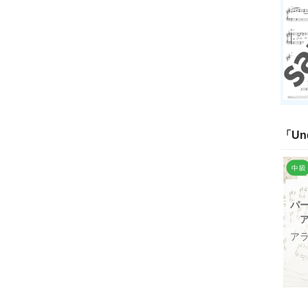
「
Un
パ
ア