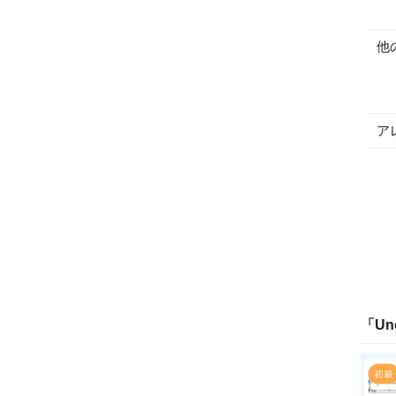
他
ア
「
Un