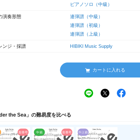
ピアノソロ（中級）
の演奏形態
連弾譜（中級）
連弾譜（初級）
連弾譜（上級）
レンジ・採譜
HIBIKI Music Supply
カートに入れる
der the Sea
」の
難易度
を比べる