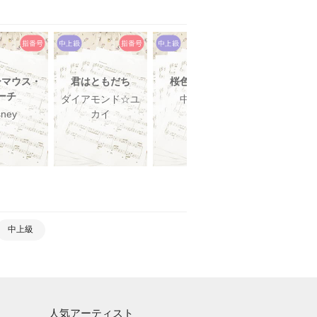
ーマウス・
君はともだち
桜色舞うころ
さんぽ
ーチ
ダイアモンド☆ユ
中島美嘉
井上あず
sney
カイ
中上級
人気アーティスト