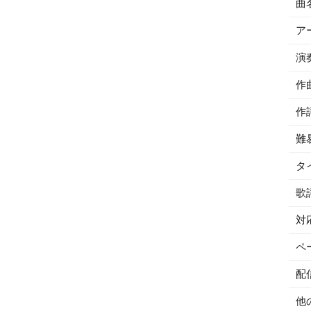
曲
ア
演
作
作
難
タ
歌
対
ペ
配
他