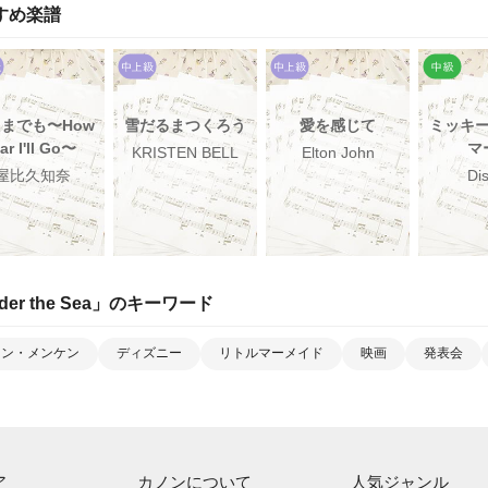
すめ楽譜
までも〜How
雪だるまつくろう
愛を感じて
ミッキ
ar I'll Go〜
マ
KRISTEN BELL
Elton John
屋比久知奈
Di
der the Sea
」のキーワード
ラン・メンケン
ディズニー
リトルマーメイド
映画
発表会
ア
カノンについて
人気ジャンル