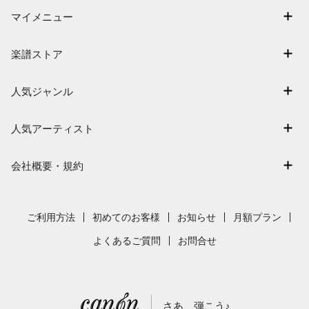
マイメニュー
マイスコア
楽譜ストア
ログイン / 会員登録（無料）
アーティスト一覧
退会はこちら
人気ジャンル
楽曲一覧
連弾
難易度別に探す
人気アーティスト
クラシック
特集
Mrs. GREEN APPLE
保育
会社概要・規約
まもなく配信
ヨルシカ
ジブリ
会社概要
指番号対応の楽譜
藤井風
発表会
採用情報
ご利用方法
初めてのお客様
お知らせ
月額プラン
新沢としひこ
利用規約
よくあるご質問
お問合せ
久石譲
プライバシーポリシー
特定商取引法の表示
さあ、弾こう♪