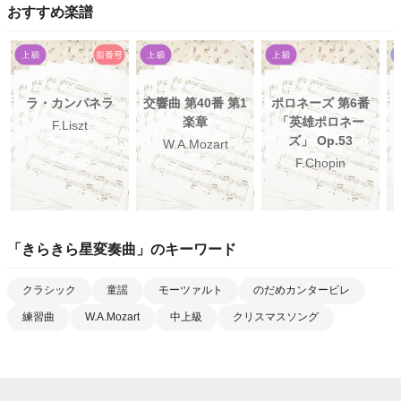
おすすめ楽譜
ラ・カンパネラ
交響曲 第40番 第1
ポロネーズ 第6番
楽章
「英雄ポロネー
F.Liszt
ズ」 Op.53
W.A.Mozart
F.Chopin
「
きらきら星変奏曲
」のキーワード
クラシック
童謡
モーツァルト
のだめカンタービレ
練習曲
W.A.Mozart
中上級
クリスマスソング