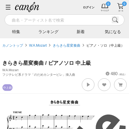
ログイン
特集
ランキング
新着
気になる
カノントップ
W.A.Mozart
きらきら星変奏曲
ピアノ・ソロ（中上級）
きらきら星変奏曲 / ピアノソロ 中上級
W.A.Mozart
480
フジテレビ系ドラマ「のだめカンタービレ」挿入曲
（税込）