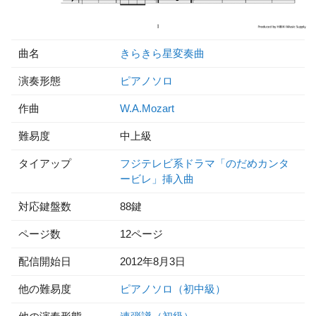
曲名
きらきら星変奏曲
演奏形態
ピアノソロ
作曲
W.A.Mozart
難易度
中上級
タイアップ
フジテレビ系ドラマ「のだめカンタ
ービレ」挿入曲
対応鍵盤数
88鍵
ページ数
12ページ
配信開始日
2012年8月3日
他の難易度
ピアノソロ（初中級）