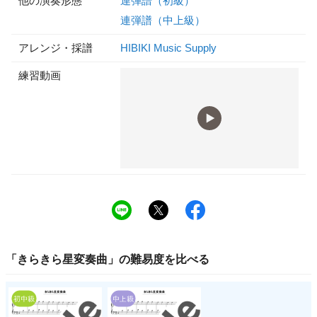
他の演奏形態
連弾譜（初級）
連弾譜（中上級）
アレンジ・採譜
HIBIKI Music Supply
練習動画
「
きらきら星変奏曲
」の
難易度
を比べる