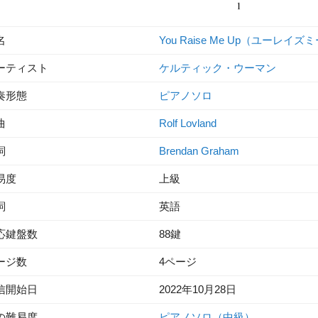
名
You Raise Me Up（ユーレイ
ーティスト
ケルティック・ウーマン
奏形態
ピアノソロ
曲
Rolf Lovland
詞
Brendan Graham
易度
上級
詞
英語
応鍵盤数
88鍵
ージ数
4ページ
信開始日
2022年10月28日
の難易度
ピアノソロ（中級）