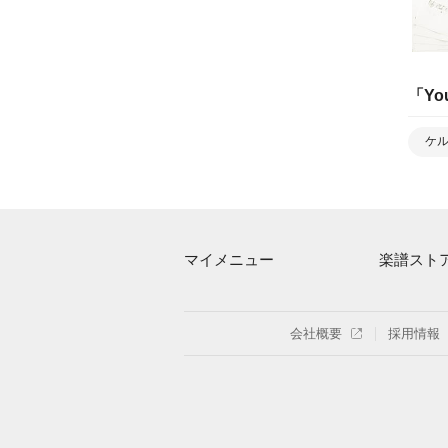
「
Yo
ケ
マイメニュー
楽譜スト
マイスコア
アーティス
ログイン / 会員登録（無料）
楽曲一覧
会社概要
採用情報
退会はこちら
難易度別に
特集
まもなく配