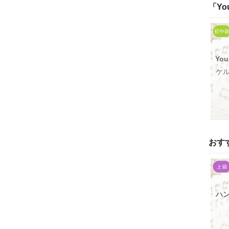
「
Yo
You
ケ
おす
ハ