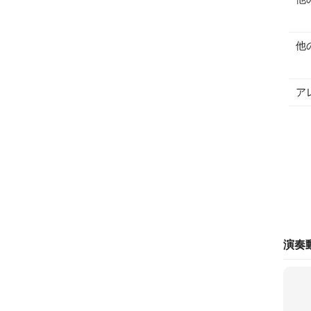
他
ア
演奏