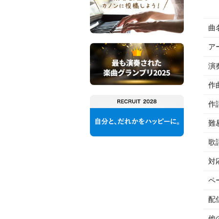
曲
ア
演
作
作
難
歌
対
ペ
配
他