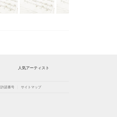
人気アーティスト
Mrs. GREEN APPLE
ヨルシカ
権許諾番号
サイトマップ
藤井風
新沢としひこ
久石譲