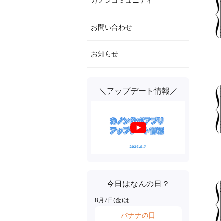
カノンコミュニティ
お問い合わせ
お知らせ
＼アップデート情報／
今日はなんの日？
8
月
7
日(
金
)は
バナナの日