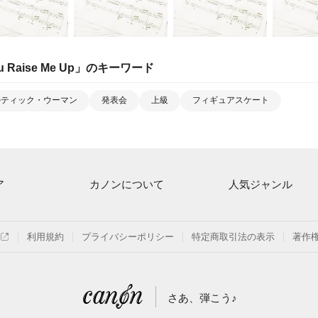
u Raise Me Up
」のキーワード
ルティック・ウーマン
発表会
上級
フィギュアスケート
ア
カノンについて
人気ジャンル
ト一覧
ご利用方法
連弾
月額プラン
クラシック
利用規約
プライバシーポリシー
特定商取引法の表示
著作
探す
はじめてのお客様
保育
よくあるご質問
ジブリ
さあ、弾こう♪
信
発表会