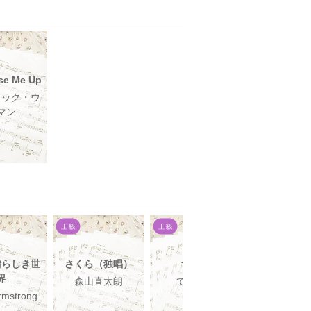
se Me Up
ィック・ウ
マン
晴らしき世
さくら（独唱）
ザムザ
ピアノ・ソナタ
界
番 ハ短調 第
森山直太朗
てにをは
rmstrong
L.v.Beetho