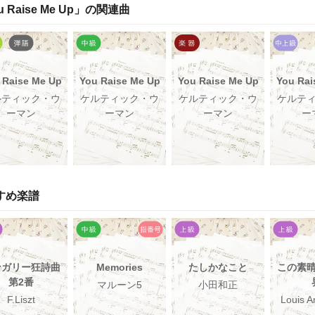
u Raise Me Up
」の関連曲
 Raise Me Up
You Raise Me Up
You Raise Me Up
You Rai
ルティック・ウ
ケルティック・ウ
ケルティック・ウ
ケルテ
ーマン
ーマン
ーマン
ー
すめ楽譜
ンガリー狂詩曲
Memories
たしかなこと
この素
第2番
マルーン5
小田和正
F.Liszt
Louis A