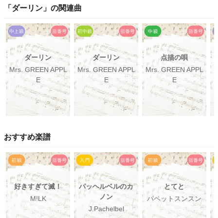
「
ダーリン
」の関連曲
ダーリン
ダーリン
点描の唄
Mrs. GREEN APPL
Mrs. GREEN APPL
Mrs. GREEN APPL
M
E
E
E
おすすめ楽譜
好きすぎて滅！
パッヘルベルのカ
とてと
ノン
M!LK
パペットスンスン
J.Pachelbel