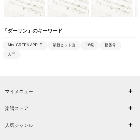
「
ダーリン
」のキーワード
Mrs. GREEN APPLE
最新ヒット曲
18祭
指番号
入門
マイメニュー
マイスコア
楽譜ストア
ログイン / 会員登録（無料）
アーティスト一覧
退会はこちら
人気ジャンル
楽曲一覧
連弾