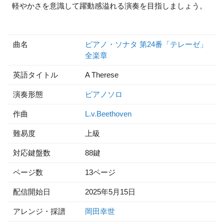
軽やかさを意識して躍動感溢れる演奏を目指しましょう。
曲名
ピアノ・ソナタ 第24番「テレーゼ」
全楽章
英語タイトル
A Therese
演奏形態
ピアノソロ
作曲
L.v.Beethoven
難易度
上級
対応鍵盤数
88鍵
ページ数
13ページ
配信開始日
2025年5月15日
アレンジ・採譜
岡田幸世