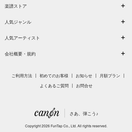
マイスコア
楽譜ストア
ログイン / 会員登録（無料）
アーティスト一覧
退会はこちら
人気ジャンル
楽曲一覧
連弾
難易度別に探す
人気アーティスト
クラシック
特集
Mrs. GREEN APPLE
保育
会社概要・規約
まもなく配信
ヨルシカ
ジブリ
会社概要
指番号対応の楽譜
藤井風
発表会
採用情報
ご利用方法
初めてのお客様
お知らせ
月額プラン
新沢としひこ
利用規約
よくあるご質問
お問合せ
久石譲
プライバシーポリシー
特定商取引法の表示
さあ、弾こう♪
著作権許諾番号
サイトマップ
Copyright
2026
FunTap Co., Ltd.
All rights reserved.