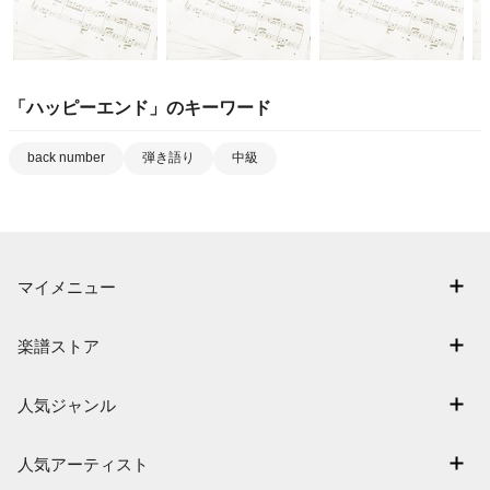
「
ハッピーエンド
」のキーワード
back number
弾き語り
中級
マイメニュー
マイスコア
楽譜ストア
ログイン / 会員登録（無料）
アーティスト一覧
退会はこちら
人気ジャンル
楽曲一覧
連弾
難易度別に探す
人気アーティスト
クラシック