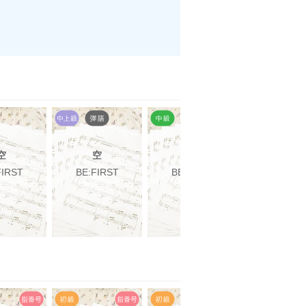
空
空
夢中
FIRST
BE:FIRST
BE:FIRST