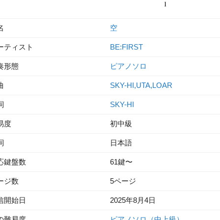
名
空
ーティスト
BE:FIRST
奏形態
ピアノソロ
曲
SKY-HI,UTA,LOAR
詞
SKY-HI
易度
初中級
詞
日本語
応鍵盤数
61鍵〜
ージ数
5ページ
信開始日
2025年8月4日
の難易度
ピアノソロ（中上級）