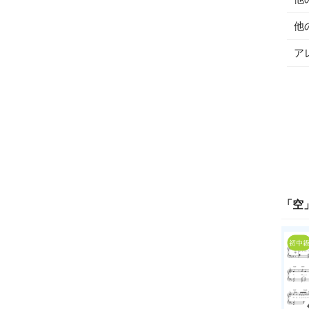
他
ア
「
空