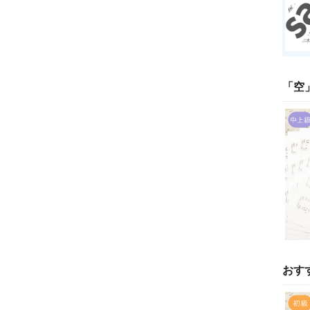
「
空
おす