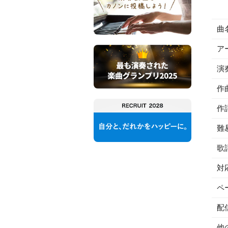
曲
ア
演
作
作
難
歌
対
ペ
配
他