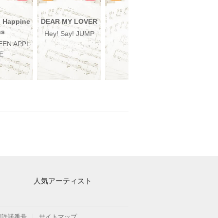
g Happine
DEAR MY LOVER
Five
One more ti
ss
ne more ch
Hey! Say! JUMP
嵐
EEN APPL
山崎まさ
E
人気アーティスト
Mrs. GREEN APPLE
ヨルシカ
権許諾番号
サイトマップ