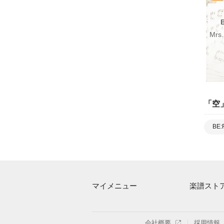
Mrs
「
空
BE:
マイメニュー
楽譜スト
マイスコア
アーティス
ログイン / 会員登録（無料）
楽曲一覧
会社概要
採用情報