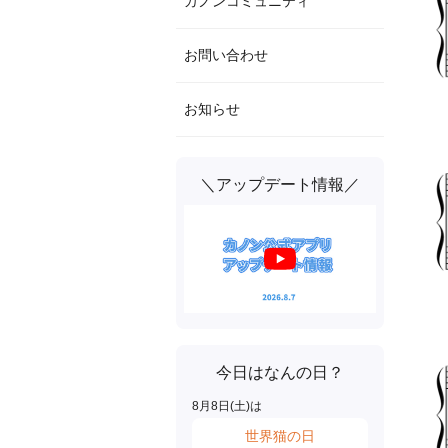
カノンコミュニティ
お問い合わせ
お知らせ
＼アップデート情報／
今日はなんの日？
8
月
8
日(
土
)は
世界猫の日