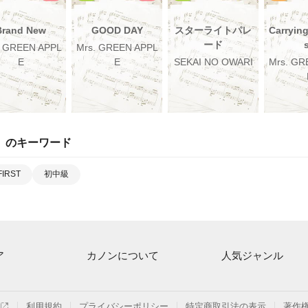
Brand New
GOOD DAY
スターライトパレ
Carryin
ード
. GREEN APPL
Mrs. GREEN APPL
E
E
SEKAI NO OWARI
Mrs. GR
」のキーワード
FIRST
初中級
ア
カノンについて
人気ジャンル
ト一覧
ご利用方法
連弾
月額プラン
クラシック
利用規約
プライバシーポリシー
特定商取引法の表示
著作