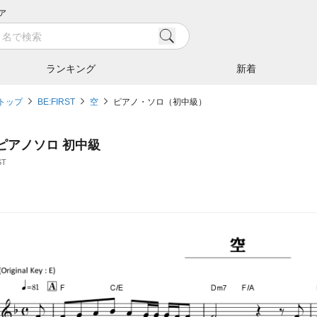
ア
ランキング
新着
トップ
BE:FIRST
空
ピアノ・ソロ（初中級）
/ ピアノソロ 初中級
ST