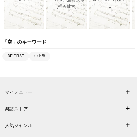
(桐谷健太)
E
「
空
」のキーワード
BE:FIRST
中上級
マイメニュー
マイスコア
楽譜ストア
ログイン / 会員登録（無料）
アーティスト一覧
退会はこちら
人気ジャンル
楽曲一覧
連弾