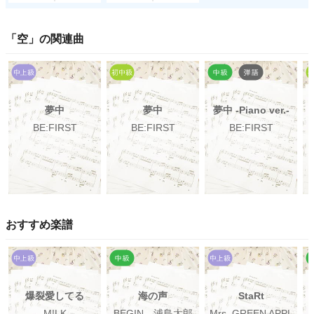
「
空
」の関連曲
夢中
夢中
夢中 -Piano ver.-
BE:FIRST
BE:FIRST
BE:FIRST
おすすめ楽譜
爆裂愛してる
海の声
StaRt
M!LK
BEGIN、浦島太郎
Mrs. GREEN APPL