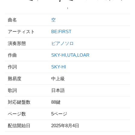
曲名
空
アーティスト
BE:FIRST
演奏形態
ピアノソロ
作曲
SKY-HI,UTA,LOAR
作詞
SKY-HI
難易度
中上級
歌詞
日本語
対応鍵盤数
88鍵
ページ数
5ページ
配信開始日
2025年8月4日