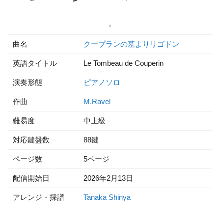
曲名
クープランの墓よりリゴドン
英語タイトル
Le Tombeau de Couperin
演奏形態
ピアノソロ
作曲
M.Ravel
難易度
中上級
対応鍵盤数
88鍵
ページ数
5ページ
配信開始日
2026年2月13日
アレンジ・採譜
Tanaka Shinya