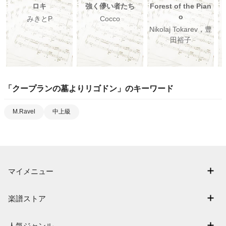
ロキ
強く儚い者たち
Forest of the Pian
o
みきとP
Cocco
Nikolaj Tokarev，豊
田裕子
「
クープランの墓よりリゴドン
」のキーワード
M.Ravel
中上級
マイメニュー
マイスコア
楽譜ストア
ログイン / 会員登録（無料）
アーティスト一覧
退会はこちら
人気ジャンル