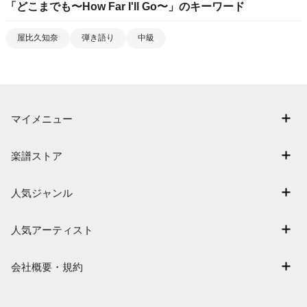
「
どこまでも〜How Far I'll Go〜
」のキーワード
屋比久知奈
弾き語り
中級
マイメニュー
マイスコア
楽譜ストア
ログイン / 会員登録（無料）
アーティスト一覧
退会はこちら
人気ジャンル
楽曲一覧
連弾
難易度別に探す
人気アーティスト
クラシック
特集
Mrs. GREEN APPLE
保育
会社概要・規約
まもなく配信
ヨルシカ
ジブリ
会社概要
指番号対応の楽譜
藤井風