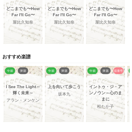
どこまでも〜How
どこまでも〜How
どこまでも〜How
Far I'll Go〜
Far I'll Go〜
Far I'll Go〜
屋比久知奈
屋比久知奈
屋比久知奈
おすすめ楽譜
I See The Light～
上を向いて歩こう
イントゥ・ジ・ア
輝く未来～
ンノウン～心のま
坂本九
まに
アラン・メンケン
松たか子