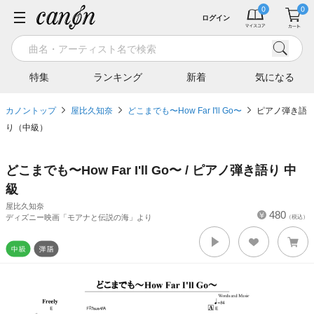
ログイン
特集
ランキング
新着
気になる
カノントップ
屋比久知奈
どこまでも〜How Far I'll Go〜
ピアノ弾き語
り（中級）
どこまでも〜How Far I'll Go〜 / ピアノ弾き語り 中
級
屋比久知奈
480
ディズニー映画「モアナと伝説の海」より
（税込）