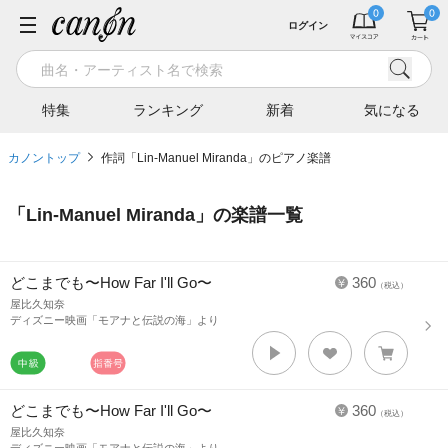
ログイン
特集
ランキング
新着
気になる
カノントップ
作詞「Lin-Manuel Miranda」のピアノ楽譜
「
Lin-Manuel Miranda
」の楽譜一覧
どこまでも〜How Far I'll Go〜
360
（税込）
屋比久知奈
ディズニー映画「モアナと伝説の海」より
どこまでも〜How Far I'll Go〜
360
（税込）
屋比久知奈