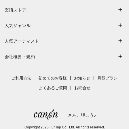
マイスコア
楽譜ストア
ログイン / 会員登録（無料）
アーティスト一覧
退会はこちら
人気ジャンル
楽曲一覧
連弾
難易度別に探す
人気アーティスト
クラシック
特集
Mrs. GREEN APPLE
保育
会社概要・規約
まもなく配信
ヨルシカ
ジブリ
会社概要
指番号対応の楽譜
藤井風
発表会
採用情報
ご利用方法
初めてのお客様
お知らせ
月額プラン
新沢としひこ
利用規約
よくあるご質問
お問合せ
久石譲
プライバシーポリシー
特定商取引法の表示
さあ、弾こう♪
著作権許諾番号
サイトマップ
Copyright
2026
FunTap Co., Ltd.
All rights reserved.