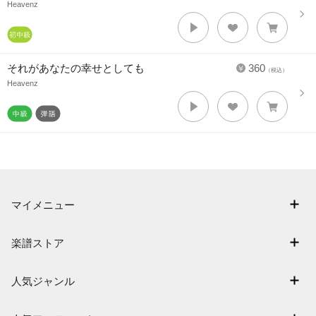
Heavenz
それがあなたの幸せとしても
360
（税込）
Heavenz
マイメニュー
マイスコア
楽譜ストア
ログイン / 会員登録（無料）
アーティスト一覧
退会はこちら
人気ジャンル
楽曲一覧
連弾