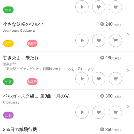
小さな妖精のワルツ
240
（税込）
Jean-Louis Gobbaerts
甘き死よ、来たれ
480
（税込）
鷺巣詩郎
「新世紀エヴァンゲリオン劇場版 Air/まごころを、君に」より
ベルガマスク組曲 第3曲「月の光」
360
（税込）
C.Debussy
365日の紙飛行機
360
（税込）