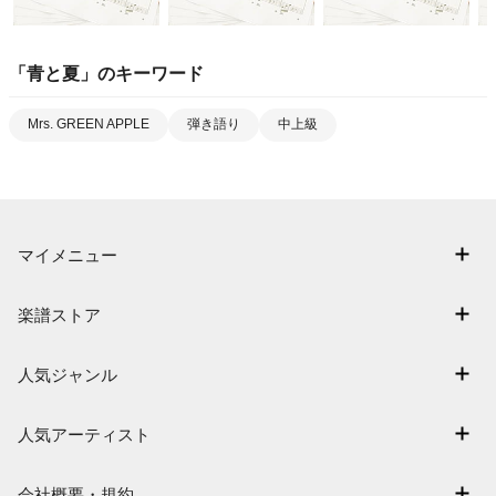
「
青と夏
」のキーワード
Mrs. GREEN APPLE
弾き語り
中上級
マイメニュー
マイスコア
楽譜ストア
ログイン / 会員登録（無料）
アーティスト一覧
退会はこちら
人気ジャンル
楽曲一覧
連弾
難易度別に探す
人気アーティスト
クラシック
特集
Mrs. GREEN APPLE
保育
会社概要・規約