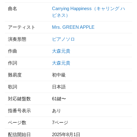
曲名
Carrying Happiness（キャリング ハ
ピネス）
アーティスト
Mrs. GREEN APPLE
演奏形態
ピアノソロ
作曲
大森元貴
作詞
大森元貴
難易度
初中級
歌詞
日本語
対応鍵盤数
61鍵〜
指番号表示
あり
ページ数
7ページ
配信開始日
2025年8月1日