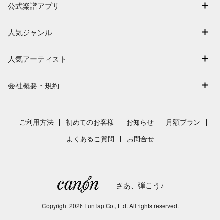
退会はこちら
公式楽譜アプリ
楽曲一覧
電子楽譜カノン
難易度別に探す
人気ジャンル
楽譜アプリ フェアリー
特集
連弾
人気アーティスト
まもなく配信
クラシック
Mrs. GREEN APPLE
指番号対応の楽譜
保育
会社概要・規約
ヨルシカ
ジブリ
会社概要
藤井風
発表会
採用情報
ご利用方法
初めてのお客様
お知らせ
月額プラン
新沢としひこ
利用規約
よくあるご質問
お問合せ
久石譲
プライバシーポリシー
特定商取引法の表示
さあ、弾こう♪
著作権許諾番号
サイトマップ
Copyright
2026
FunTap Co., Ltd.
All rights reserved.