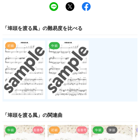
「
埠頭を渡る風
」の
難易度
を比べる
「
埠頭を渡る風
」の関連曲