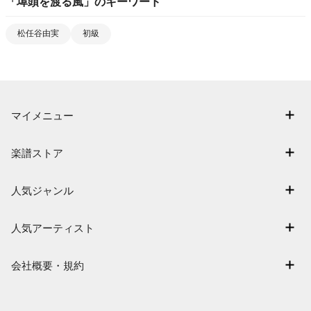
「
埠頭を渡る風
」のキーワード
松任谷由実
初級
マイメニュー
マイスコア
楽譜ストア
ログイン / 会員登録（無料）
アーティスト一覧
退会はこちら
人気ジャンル
楽曲一覧
連弾
難易度別に探す
人気アーティスト
クラシック
特集
Mrs. GREEN APPLE
保育
会社概要・規約
まもなく配信
ヨルシカ
ジブリ
会社概要
指番号対応の楽譜
藤井風