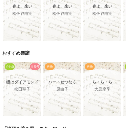
春よ、来い
春よ、来い
春よ、来い
松任谷由実
松任谷由実
松任谷由実
おすすめ楽譜
瞳はダイアモンド
ハートせつなく
ら・ら・ら
松田聖子
原由子
大黒摩季