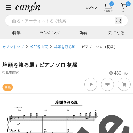
ログイン
特集
ランキング
新着
気になる
カノントップ
松任谷由実
埠頭を渡る風
ピアノ・ソロ（初級）
埠頭を渡る風 / ピアノソロ 初級
松任谷由実
480
（税込）