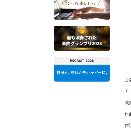
曲
ア
演
作
作