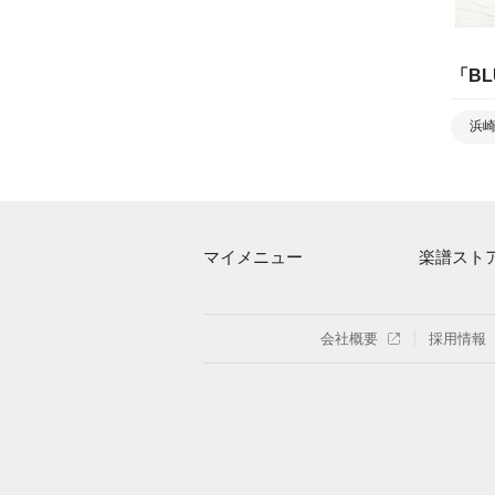
「
BL
浜
マイメニュー
楽譜スト
マイスコア
アーティス
ログイン / 会員登録（無料）
楽曲一覧
会社概要
採用情報
退会はこちら
難易度別に
特集
まもなく配
指番号対応