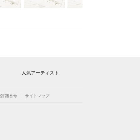
人気アーティスト
Mrs. GREEN APPLE
ヨルシカ
権許諾番号
サイトマップ
藤井風
新沢としひこ
久石譲