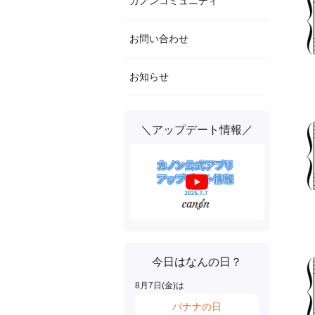
カノンコミュニティ
お問い合わせ
お知らせ
＼アップデート情報／
今日はなんの日？
8
月
7
日(
金
)は
バナナの日