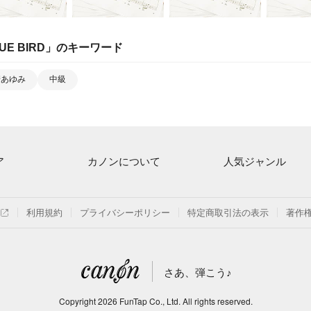
UE BIRD
」のキーワード
崎あゆみ
中級
ア
カノンについて
人気ジャンル
ト一覧
ご利用方法
連弾
月額プラン
クラシック
利用規約
プライバシーポリシー
特定商取引法の表示
著作
探す
はじめてのお客様
保育
よくあるご質問
ジブリ
さあ、弾こう♪
信
発表会
Copyright
2026
FunTap Co., Ltd.
All rights reserved.
の楽譜