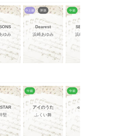
SONS
Dearest
SEASONS
深い森
あゆみ
浜崎あゆみ
浜崎あゆみ
Do As Infin
 STAR
アイのうた
chAngE
スターラブ
ョン
井堅
ふくい舞
miwa
ケラケ