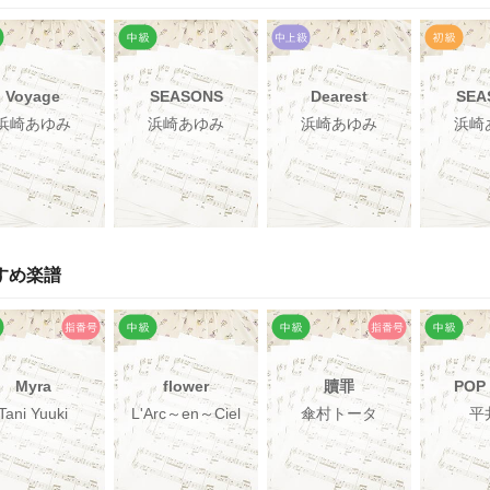
Voyage
SEASONS
Dearest
SEA
浜崎あゆみ
浜崎あゆみ
浜崎あゆみ
浜崎
すめ楽譜
Myra
flower
贖罪
POP
Tani Yuuki
L'Arc～en～Ciel
傘村トータ
平