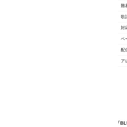
難
歌
対
ペ
配
ア
「
BL