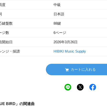
易度
中級
詞
日本語
応鍵盤数
88鍵
ージ数
6ページ
信開始日
2026年3月26日
レンジ・採譜
HIBIKI Music Supply
カートに入れる
UE BIRD
」の関連曲