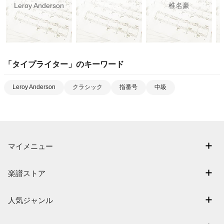
Leroy Anderson
椎名豪
「
タイプライター
」のキーワード
Leroy Anderson
クラシック
指番号
中級
マイメニュー
マイスコア
楽譜ストア
ログイン / 会員登録（無料）
アーティスト一覧
退会はこちら
人気ジャンル
楽曲一覧
連弾