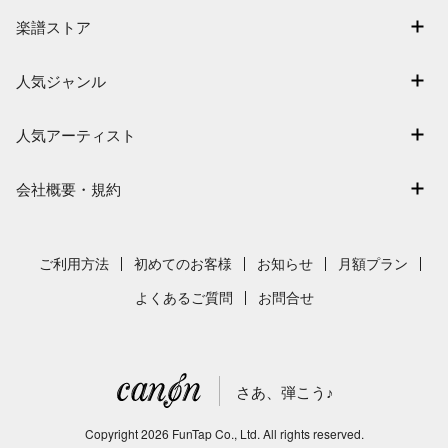
マイスコア
楽譜ストア
ログイン / 会員登録（無料）
アーティスト一覧
退会はこちら
人気ジャンル
楽曲一覧
連弾
難易度別に探す
人気アーティスト
クラシック
特集
Mrs. GREEN APPLE
保育
会社概要・規約
まもなく配信
ヨルシカ
ジブリ
会社概要
指番号対応の楽譜
藤井風
発表会
採用情報
ご利用方法
初めてのお客様
お知らせ
月額プラン
新沢としひこ
利用規約
よくあるご質問
お問合せ
久石譲
プライバシーポリシー
特定商取引法の表示
さあ、弾こう♪
著作権許諾番号
サイトマップ
Copyright
2026
FunTap Co., Ltd.
All rights reserved.